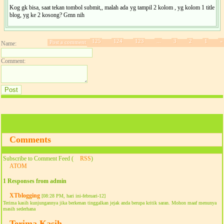
Kog gk bisa, saat tekan tombol submit,, malah ada yg tampil 2 kolom , yg kolom 1 title
blog, yg ke 2 kosong? Gmn nih
125
124
123
...
3
2
1
«
Post a comment
Name:
Comment:
Comments
Subscribe to Comment Feed (
RSS
)
ATOM
1 Responses from admin
XTblogging
[08:28 PM, hari ini-februari-12]
Terima kasih kunjungannya jika berkenan tinggalkan jejak anda berupa kritik saran. Mohon maaf menunya
masih sederhana
Terima Kasih