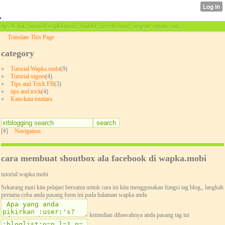
tips & trik | tutorial wapka.mobi | builder | free hosting | wapsite xtgem.com
Translate This Page
category
»
Tutorial Wapka.mobi
(9)
»
Tutorial xtgem
(4)
»
Tips and Trick FB
(3)
»
tips and trick
(4)
»
Kata-kata mutiara
[#]
Navigation
cara membuat shoutbox ala facebook di wapka.mobi
tutorial wapka.mobi
Sekarang mari kita pelajari bersama untuk cara ini kita menggunakan fungsi tag blog,, langkah
pertama coba anda pasang form ini pada halaman wapka anda
kemudian dibawahnya anda pasang tag ini