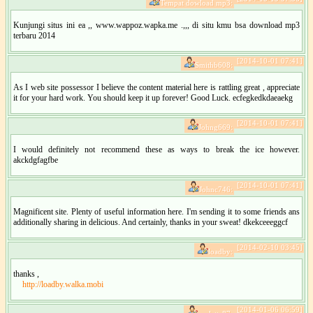
Tempat dowload mp3:
Kunjungi situs ini ea ,, www.wappoz.wapka.me .,,, di situ kmu bsa download mp3
terbaru 2014
[2014-10-01 07:41]
Smithb608:
As I web site possessor I believe the content material here is rattling great , appreciate
it for your hard work. You should keep it up forever! Good Luck. ecfegkedkdaeaekg
[2014-10-01 07:41]
Johng669:
I would definitely not recommend these as ways to break the ice however.
akckdgfagfbe
[2014-10-01 07:41]
Johnc746:
Magnificent site. Plenty of useful information here. I'm sending it to some friends ans
additionally sharing in delicious. And certainly, thanks in your sweat! dkekceeeggcf
[2014-02-10 03:45]
loadby:
thanks ,
http://loadby.walka.mobi
[2014-01-06 06:59]