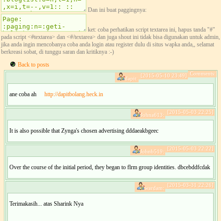
Dan ini buat paggingnya:
ket: coba perhatikan script textarea ini, hapus tanda "#"
pada script <#textarea> dan <#/textarea> dan juga shout ini tidak bisa digunakan untuk admin,
jika anda ingin mencobanya coba anda login atau register dulu di situs wapka anda,, selamat
berkreasi sobat, di tunggu saran dan kritiknya :-)
Back to posts
Comments:
[2015-05-10 23:49]
dapit:
ane coba ah
http://dapitbolang.heck.in
[2015-05-03 22:25]
Johna613:
It is also possible that Zynga's chosen advertising dddaeakbgeec
[2015-05-03 22:22]
Johnb519:
Over the course of the initial period, they began to flrm group identities. dbcebddfcdak
[2015-03-31 22:26]
wardam:
Terimakasih... atas Sharink Nya