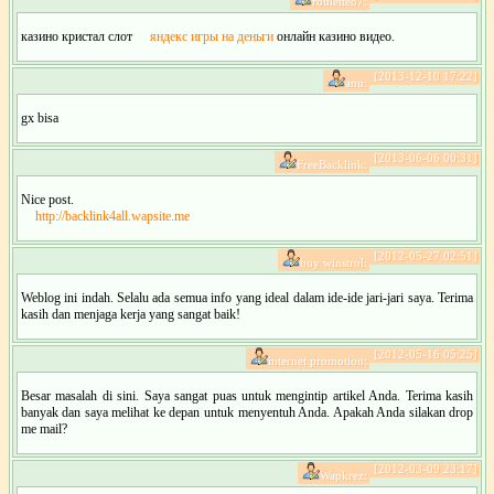
roulette87:
казино кристал слот
яндекс игры на деньги
онлайн казино видео.
[2013-12-10 17:22]
anu:
gx bisa
[2013-06-06 00:31]
FreeBacklink:
Nice post.
http://backlink4all.wapsite.me
[2012-05-27 02:51]
buy winstrol:
Weblog ini indah. Selalu ada semua info yang ideal dalam ide-ide jari-jari saya. Terima
kasih dan menjaga kerja yang sangat baik!
[2012-05-16 05:25]
internet promotion:
Besar masalah di sini. Saya sangat puas untuk mengintip artikel Anda. Terima kasih
banyak dan saya melihat ke depan untuk menyentuh Anda. Apakah Anda silakan drop
me mail?
[2012-03-09 23:17]
Wapkrez: