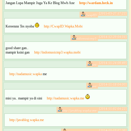
Jangan Lupa Mampir Juga Ya Ke Blog Mwb Ane
http://wardam.heck.in
[2015-03-27 17:22]
CwapID:
Kereennn Tes nyoba
http://CwapID.Wapka.Mobi
[2014-12-29 04:31]
indomusicmp3:
good share gan..
mampir ksini gan
http://indomusicmp3.wapka.mobi
[2014-11-24 08:49]
jasi:
http://nadamusic.wapka
me
[2014-11-18 04:00]
jasi:
misi ya.. mampir ya di sini
http://nadamusic.wapka.me
[2014-11-02 04:22]
http://javablog.wapka.me:
http://javablog.wapka.me
[2014-10-19 07:38]