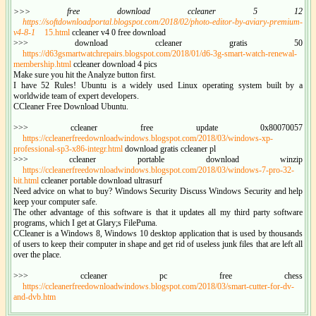
>>> free download ccleaner 5 12
https://softdownloadportal.blogspot.com/2018/02/photo-editor-by-aviary-premium-
v4-8-1
15.html
ccleaner v4 0 free download
>>> download ccleaner gratis 50
https://d63gsmartwatchrepairs.blogspot.com/2018/01/d6-3g-smart-watch-renewal-
membership.html
ccleaner download 4 pics
Make sure you hit the Analyze button first.
I have 52 Rules! Ubuntu is a widely used Linux operating system built by a
worldwide team of expert developers.
CCleaner Free Download Ubuntu.
>>> ccleaner free update 0x80070057
https://ccleanerfreedownloadwindows.blogspot.com/2018/03/windows-xp-
professional-sp3-x86-integr.html
download gratis ccleaner pl
>>> ccleaner portable download winzip
https://ccleanerfreedownloadwindows.blogspot.com/2018/03/windows-7-pro-32-
bit.html
ccleaner portable download ultrasurf
Need advice on what to buy? Windows Security Discuss Windows Security and help
keep your computer safe.
The other advantage of this software is that it updates all my third party software
programs, which I get at Glary;s FilePuma.
CCleaner is a Windows 8, Windows 10 desktop application that is used by thousands
of users to keep their computer in shape and get rid of useless junk files that are left all
over the place.
>>> ccleaner pc free chess
https://ccleanerfreedownloadwindows.blogspot.com/2018/03/smart-cutter-for-dv-
and-dvb.htm