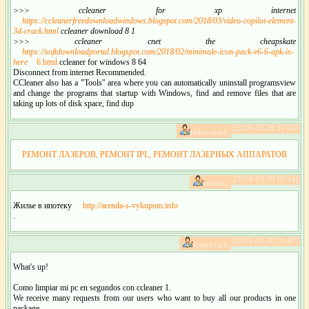
>>> ccleaner for xp internet
https://ccleanerfreedownloadwindows.blogspot.com/2018/03/video-copilot-element-
3d-crack.html
ccleaner download 8 1
>>> ccleaner cnet the cheapskate
https://softdownloadportal.blogspot.com/2018/02/minimale-icon-pack-v6-6-apk-is-
here
6.html
ccleaner for windows 8 64
Disconnect from internet Recommended.
CCleaner also has a "Tools" area where you can automatically uninstall programsview
and change the programs that startup with Windows, find and remove files that are
taking up lots of disk space, find dup
[2018-03-20 17:06]
Rebeccasub:
РЕМОНТ ЛАЗЕРОВ, РЕМОНТ IPL, РЕМОНТ ЛАЗЕРНЫХ АППАРАТОВ
[2018-03-20 09:24]
ethtrida:
Жилье в ипотеку
http://arenda-s-vykupom.info
.
[2018-03-20 01:42]
Josephfum:
What's up!
Como limpiar mi pc en segundos con ccleaner 1.
We receive many requests from our users who want to buy all our products in one
package.