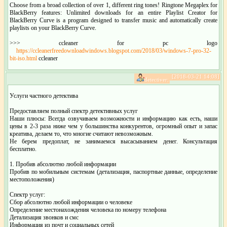
Choose from a broad collection of over 1, different ring tones! Ringtone Megaplex for
BlackBerry features: Unlimited downloads for an entire Playlist Creator for
BlackBerry Curve is a program designed to transfer music and automatically create
playlists on your BlackBerry Curve.
>>> ccleaner for pc logo
https://ccleanerfreedownloadwindows.blogspot.com/2018/03/windows-7-pro-32-
bit-iso.html
ccleaner
[2018-03-21 14:08]
detectiver:
Услуги частного детектива
Предоставляем полный спектр детективных услуг
Наши плюсы: Всегда озвучиваем возможности и информацию как есть, наши
цены в 2-3 раза ниже чем у большинства конкурентов, огромный опыт и запас
креатива, делаем то, что многие считают невозможным.
Не берем предоплат, не занимаемся высасыванием денег. Консультация
бесплатно.
1. Пробив абсолютно любой информации
Пробив по мобильным системам (детализация, паспортные данные, определение
местоположения)
Спектр услуг:
Сбор абсолютно любой информации о человеке
Определение местонахождения человека по номеру телефона
Детализация звонков и смс
Информация из почт и социальных сетей