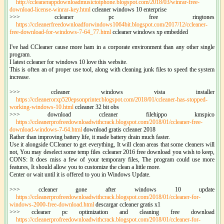
http://ccleanerappdownloadmusictoiphone.blogspot.com/2018/03/winrar-free-
download-license-winrar-key.html
ccleaner windows 10 enterprise
>>> ccleaner pc free ringtones
https://ccleanerfreedownloadforwindows1064bit.blogspot.com/2017/12/ccleaner-
free-download-for-windows-7-64_77.html
ccleaner windows xp embedded
I've had CCleaner cause more ham in a corporate environment than any other single
program.
I latest ccleaner for windows 10 love this website.
This is often an of proper use tool, along with cleaning junk files to speed the system
increase.
>>> ccleaner windows vista installer
https://ccleanerorxp520epsonprinter.blogspot.com/2018/01/ccleaner-has-stopped-
working-windows-10.html
ccleaner 32 bit obs
>>> download ccleaner filehippo kmspico
https://ccleanerprofreedownloadwithcrack.blogspot.com/2018/01/ccleaner-free-
download-windows-7-64.html
download gratis ccleaner 2018
Rather than improving battery life, it made battery drain much faster.
Use it alongside CCleaner to get everything, It will clean areas that some cleaners will
not, You may deselect some temp files ccleaner 2016 free download you wish to keep,
CONS: It does miss a few of your temporary files, The program could use more
features, It should allow you to customize the clean a little more.
Center or wait until it is offered to you in Windows Update.
>>> ccleaner gone after windows 10 update
https://ccleanerprofreedownloadwithcrack.blogspot.com/2018/01/ccleaner-for-
windows-2000-free-download.html
descargar ccleaner gratis x1
>>> ccleaner pc optimization and cleaning free download
https://ccleanerprofreedownloadwithcrack.blogspot.com/2018/01/ccleaner-for-