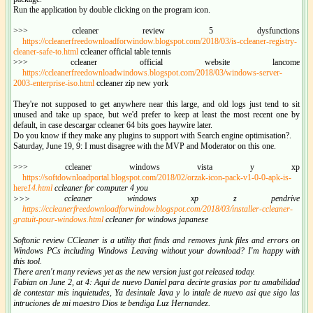
Run the application by double clicking on the program icon.
>>> ccleaner review 5 dysfunctions
https://ccleanerfreedownloadforwindow.blogspot.com/2018/03/is-ccleaner-registry-
cleaner-safe-to.html
ccleaner official table tennis
>>> ccleaner official website lancome
https://ccleanerfreedownloadwindows.blogspot.com/2018/03/windows-server-
2003-enterprise-iso.html
ccleaner zip new york
They're not supposed to get anywhere near this large, and old logs just tend to sit
unused and take up space, but we'd prefer to keep at least the most recent one by
default, in case descargar ccleaner 64 bits goes haywire later.
Do you know if they make any plugins to support with Search engine optimisation?.
Saturday, June 19, 9: I must disagree with the MVP and Moderator on this one.
>>> ccleaner windows vista y xp
https://softdownloadportal.blogspot.com/2018/02/orzak-icon-pack-v1-0-0-apk-is-
here
14.html
ccleaner for computer 4 you
>>> ccleaner windows xp z pendrive
https://ccleanerfreedownloadforwindow.blogspot.com/2018/03/installer-ccleaner-
gratuit-pour-windows.html
ccleaner for windows japanese
Softonic review CCleaner is a utility that finds and removes junk files and errors on
Windows PCs including Windows Leaving without your download? I'm happy with
this tool.
There aren't many reviews yet as the new version just got released today.
Fabian on June 2, at 4: Aqui de nuevo Daniel para decirte grasias por tu amabilidad
de contestar mis inquietudes, Ya desintale Java y lo intale de nuevo asi que sigo las
intruciones de mi maestro Dios te bendiga Luz Hernandez.