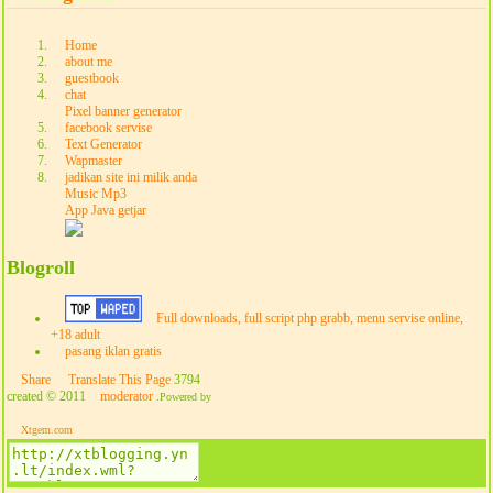
Home
about me
guestbook
chat
Pixel banner generator
facebook servise
Text Generator
Wapmaster
jadikan site ini milik anda
Music Mp3
App Java getjar
Blogroll
Full downloads, full script php grabb, menu servise online,
+18 adult
pasang iklan gratis
Share
Translate This Page
3794
created © 2011
moderator
.
Powered by
Xtgem.com