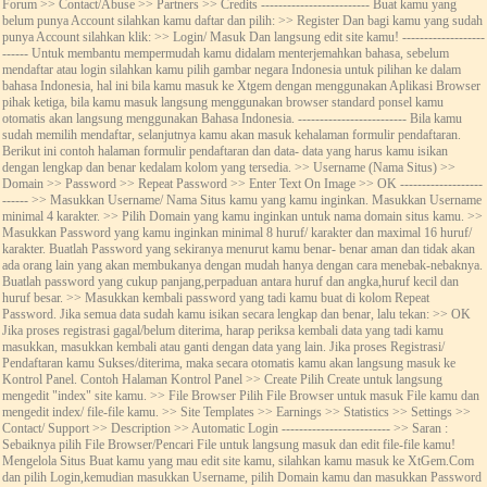
Forum >> Contact/Abuse >> Partners >> Credits ------------------------- Buat kamu yang
belum punya Account silahkan kamu daftar dan pilih: >> Register Dan bagi kamu yang sudah
punya Account silahkan klik: >> Login/ Masuk Dan langsung edit site kamu! -------------------
------ Untuk membantu mempermudah kamu didalam menterjemahkan bahasa, sebelum
mendaftar atau login silahkan kamu pilih gambar negara Indonesia untuk pilihan ke dalam
bahasa Indonesia, hal ini bila kamu masuk ke Xtgem dengan menggunakan Aplikasi Browser
pihak ketiga, bila kamu masuk langsung menggunakan browser standard ponsel kamu
otomatis akan langsung menggunakan Bahasa Indonesia. ------------------------- Bila kamu
sudah memilih mendaftar, selanjutnya kamu akan masuk kehalaman formulir pendaftaran.
Berikut ini contoh halaman formulir pendaftaran dan data- data yang harus kamu isikan
dengan lengkap dan benar kedalam kolom yang tersedia. >> Username (Nama Situs) >>
Domain >> Password >> Repeat Password >> Enter Text On Image >> OK -------------------
------ >> Masukkan Username/ Nama Situs kamu yang kamu inginkan. Masukkan Username
minimal 4 karakter. >> Pilih Domain yang kamu inginkan untuk nama domain situs kamu. >>
Masukkan Password yang kamu inginkan minimal 8 huruf/ karakter dan maximal 16 huruf/
karakter. Buatlah Password yang sekiranya menurut kamu benar- benar aman dan tidak akan
ada orang lain yang akan membukanya dengan mudah hanya dengan cara menebak-nebaknya.
Buatlah password yang cukup panjang,perpaduan antara huruf dan angka,huruf kecil dan
huruf besar. >> Masukkan kembali password yang tadi kamu buat di kolom Repeat
Password. Jika semua data sudah kamu isikan secara lengkap dan benar, lalu tekan: >> OK
Jika proses registrasi gagal/belum diterima, harap periksa kembali data yang tadi kamu
masukkan, masukkan kembali atau ganti dengan data yang lain. Jika proses Registrasi/
Pendaftaran kamu Sukses/diterima, maka secara otomatis kamu akan langsung masuk ke
Kontrol Panel. Contoh Halaman Kontrol Panel >> Create Pilih Create untuk langsung
mengedit "index" site kamu. >> File Browser Pilih File Browser untuk masuk File kamu dan
mengedit index/ file-file kamu. >> Site Templates >> Earnings >> Statistics >> Settings >>
Contact/ Support >> Description >> Automatic Login ------------------------- >> Saran :
Sebaiknya pilih File Browser/Pencari File untuk langsung masuk dan edit file-file kamu!
Mengelola Situs Buat kamu yang mau edit site kamu, silahkan kamu masuk ke XtGem.Com
dan pilih Login,kemudian masukkan Username, pilih Domain kamu dan masukkan Password