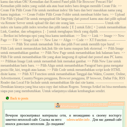
kamu dan tekan OK! Kemudian dari Kontrol Panel pilih File Browser/ Pencari File!
Kemudian pilih index yang sudah ada atau buat index baru dengan memilih Create File. >>
Create File Pilih Create File untuk membuat index/ file baru dan beri/ masukkan nama yang
kamu inginkan. >> Create Folder Pilih Create Folder untuk membuat folder baru. >> Upload
File Pilih Upload File untuk mengupload file langsung dari ponsel kamu atau dari pilih upload
via Remote Server untuk upload file dari site orang lain. ------------------------- Untuk edit
index site kamu pilih index tersebut dan pilih tanda: [ E ] untuk Edit [ + ] untuk menambahkan
Link, Gambar, dan sebagainya. [ - ] untuk menghapus block yang dipilih. -----------------------
-- Berikut ini beberapa opsi yang bisa kamu tambahkan: >> Text >> Link >> Image >> New
Page >> File >> Image Link >> New Line >> Align >> Code >> XT Function ----------------
--------- >> Pilih Text untuk menambah Teks dan pilih Font untuk memilih type huruf. >>
Pilih Link untuk memasukkan link,link file site kamu maupun link eksternal. >> Pilih Image
untuk menambahkan gambar. >> Pilih New Page untuk menambahkan link halaman baru. >>
Pilih File untuk menambahkan file yang akan langsung di upload dari ponsel atau PC kamu.
>> Pilihkan Image Link untuk menambah link memakai gambar. >> Pilih New Line untuk
menambahkan baris baru. >> Pilih Align untuk menambahkan Paragraf baru guna mengatur
posisi file, kiri, tengah atau kanan. >> Pilih Code untuk menambahkan script kode HTML
disite kamu. >> Pilih XT Function untuk menambahkan Tanggal dan Waktu, Counter, Online,
Advertisement, Country/Negara pengguna, Browser pengguna, IP browser, Daftar File, RSS
Reader dan Local File Include untuk menambahkan file dari site kamu. -------------------------
Demikian kiranya yang bisa saya copy dari tulisan Rogens. Semoga Artikel ini bisa membantu
siapa pun yang membutuhkan. Untuk selanjutnya silakan kembangkan sendiri.
Back to posts
Comments:
[2018-03-23 09:09]
Arkadiyequip:
Вечером просматривал материалы сети, и неожиданно к своему восторгу
заметил неплохой сайт. Ссылка на него:
odenwaelder.info
. Для нас данный сайт
явился довольно неплохим. До свидания!