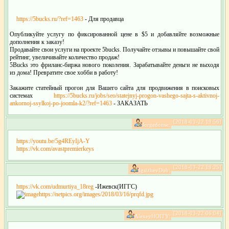
https://5bucks.ru/?ref=1463
- Для продавца
Опубликуйте услугу по фиксированной цене в $5 и добавляйте возможные
дополнения к заказу!
Продавайте свои услуги на проекте 5bucks. Получайте отзывы и повышайте свой
рейтинг, увеличивайте количество продаж!
5Bucks это фриланс-биржа нового поколения. Зарабатывайте деньги не выходя
из дома! Превратите свое хобби в работу!
Закажите статейный прогон для Вашего сайта для продвижения в поисковых
системах
https://5bucks.ru/jobs/seo/statejnyj-progon-vashego-sajta-s-aktivnoj-
ankornoj-ssylkoj-po-joomla-k2/?ref=1463
- ЗАКАЗАТЬ
[2018-03-22 19:56]
Jorgedonse:
https://youtu.be/5g4REyIjA-Y
https://vk.com/avastpremierkeys
[2018-03-22 19:25]
IgsizhevDub:
https://vk.com/udmurtiya_18reg
-Ижевск(ИГГС)
https://netpics.org/images/2018/03/16/prqfd.jpg
[2018-03-22 06:04]
AlexeyHOITY: