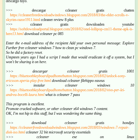
descargo tuyo.
>>> descargar ccleaner gratis chatten
https://ccleanerfreedownloadwindows.blogspot.com/2018/03/the-elder-scrolls-v-
skyrim-razor1911.html
ccleaner review 8 plus
>>> ccleaner gratis downloaden youtube
https://softdownloadportal.blogspot.com/2018/02/onel-lollipop-cm11-theme-apk-is-
here
13.html
download ccleaner pc 085
Enter the e-mail address of the recipient Add your own personal message: Explore
Further free ccleaner windows 7 how to clean pc windows 7.
So he did a factory reset.
Umpteen years ago I had a script I made that would eradicate it off a system, but I
won't be sharing it on here.
>>> descargar ccleaner gratis 1001
https://bluetoothkeyboardipadhomebutton.blogspot.com/2018/02/unlock-sony-
ericsson-xperia-play-free.html
download ccleaner filehippo easeus
>>> instalar ccleaner windows 10
https://bluetoothkeyboardipadhomebutton.blogspot.com/2018/02/vivo-per-lei-
andrea-bocelli-laura.html
what is ccleaner 7 pass
This program is excellent.
Promote cracked software, or other ccleaner x64 windows 7 content.
OK, I'm not hip to this stuff, but I was wondering the same thing.
>>> download ccleaner gratis hondjes
https://ccleanerfreedownloadwindows.blogspot.com/2018/03/windows-7-repair-
disk-iso.html
ccleaner 32 bit microsoft security essentials
>>> ccleaner exe on linux