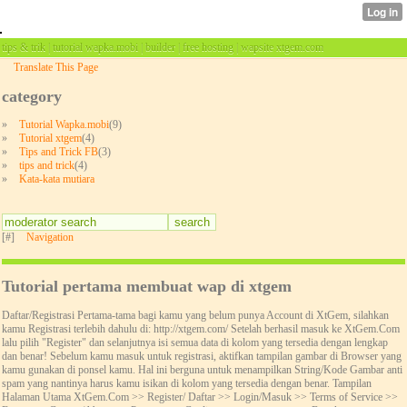
tips & trik | tutorial wapka.mobi | builder | free hosting | wapsite xtgem.com
Translate This Page
category
»
Tutorial Wapka.mobi
(9)
»
Tutorial xtgem
(4)
»
Tips and Trick FB
(3)
»
tips and trick
(4)
»
Kata-kata mutiara
[#]
Navigation
Tutorial pertama membuat wap di xtgem
Daftar/Registrasi Pertama-tama bagi kamu yang belum punya Account di XtGem, silahkan
kamu Registrasi terlebih dahulu di: http://xtgem.com/ Setelah berhasil masuk ke XtGem.Com
lalu pilih "Register" dan selanjutnya isi semua data di kolom yang tersedia dengan lengkap
dan benar! Sebelum kamu masuk untuk registrasi, aktifkan tampilan gambar di Browser yang
kamu gunakan di ponsel kamu. Hal ini berguna untuk menampilkan String/Kode Gambar anti
spam yang nantinya harus kamu isikan di kolom yang tersedia dengan benar. Tampilan
Halaman Utama XtGem.Com >> Register/ Daftar >> Login/Masuk >> Terms of Service >>