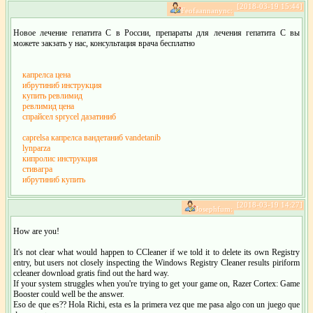
[2018-03-19 15:44]
Feofaannanync:
Новое лечение гепатита С в России, препараты для лечения гепатита С вы
можете закзать у нас, консультация врача бесплатно
капрелса цена
ибрутиниб инструкция
купить ревлимид
ревлимид цена
спрайсел sprycel дазатиниб
caprelsa капрелса вандетаниб vandetanib
lynparza
кипролис инструкция
стивагра
ибрутиниб купить
[2018-03-19 14:27]
Josephfum:
How are you!
It's not clear what would happen to CCleaner if we told it to delete its own Registry
entry, but users not closely inspecting the Windows Registry Cleaner results piriform
ccleaner download gratis find out the hard way.
If your system struggles when you're trying to get your game on, Razer Cortex: Game
Booster could well be the answer.
Eso de que es?? Hola Richi, esta es la primera vez que me pasa algo con un juego que