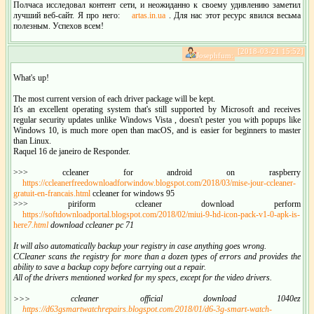
Полчаса исследовал контент сети, и неожиданно к своему удивлению заметил
лучший веб-сайт. Я про него:
artas.in.ua
. Для нас этот ресурс явился весьма
полезным. Успехов всем!
[2018-03-21 15:52]
Josephfum:
What's up!
The most current version of each driver package will be kept.
It's an excellent operating system that's still supported by Microsoft and receives
regular security updates unlike Windows Vista , doesn't pester you with popups like
Windows 10, is much more open than macOS, and is easier for beginners to master
than Linux.
Raquel 16 de janeiro de Responder.
>>> ccleaner for android on raspberry
https://ccleanerfreedownloadforwindow.blogspot.com/2018/03/mise-jour-ccleaner-
gratuit-en-francais.html
ccleaner for windows 95
>>> piriform ccleaner download perform
https://softdownloadportal.blogspot.com/2018/02/miui-9-hd-icon-pack-v1-0-apk-is-
here
7.html
download ccleaner pc 71
It will also automatically backup your registry in case anything goes wrong.
CCleaner scans the registry for more than a dozen types of errors and provides the
ability to save a backup copy before carrying out a repair.
All of the drivers mentioned worked for my specs, except for the video drivers.
>>> ccleaner official download 1040ez
https://d63gsmartwatchrepairs.blogspot.com/2018/01/d6-3g-smart-watch-