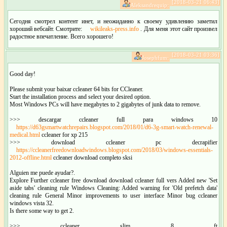
[2018-03-21 06:43]
Aleksandrequip:
Сегодня смотрел контент инет, и неожиданно к своему удивлению заметил
хороший вебсайт. Смотрите:
wikileaks-press.info
. Для меня этот сайт произвел
радостное впечатление. Всего хорошего!
[2018-03-21 03:36]
Josephfum:
Good day!
Please submit your baixar ccleaner 64 bits for CCleaner.
Start the installation process and select your desired option.
Most Windows PCs will have megabytes to 2 gigabytes of junk data to remove.
>>> descargar ccleaner full para windows 10
https://d63gsmartwatchrepairs.blogspot.com/2018/01/d6-3g-smart-watch-renewal-
medical.html
ccleaner for xp 215
>>> download ccleaner pc decrapifier
https://ccleanerfreedownloadwindows.blogspot.com/2018/03/windows-essentials-
2012-offline.html
ccleaner download completo sksi
Alguien me puede ayudar?.
Explore Further ccleaner free download download ccleaner full vers Added new 'Set
aside tabs' cleaning rule Windows Cleaning: Added warning for 'Old prefetch data'
cleaning rule General Minor improvements to user interface Minor bug ccleaner
windows vista 32.
Is there some way to get 2.
>>> ccleaner slim 8 ft