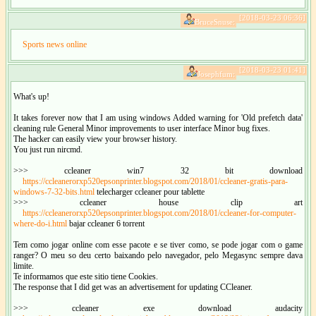
[2018-03-23 06:36]
BruceSnuse:
Sports news online
[2018-03-23 01:41]
Josephfum:
What's up!
It takes forever now that I am using windows Added warning for 'Old prefetch data'
cleaning rule General Minor improvements to user interface Minor bug fixes.
The hacker can easily view your browser history.
You just run nircmd.
>>> ccleaner win7 32 bit download
https://ccleanerorxp520epsonprinter.blogspot.com/2018/01/ccleaner-gratis-para-
windows-7-32-bits.html
telecharger ccleaner pour tablette
>>> ccleaner house clip art
https://ccleanerorxp520epsonprinter.blogspot.com/2018/01/ccleaner-for-computer-
where-do-i.html
bajar ccleaner 6 torrent
Tem como jogar online com esse pacote e se tiver como, se pode jogar com o game
ranger? O meu so deu certo baixando pelo navegador, pelo Megasync sempre dava
limite.
Te informamos que este sitio tiene Cookies.
The response that I did get was an advertisement for updating CCleaner.
>>> ccleaner exe download audacity