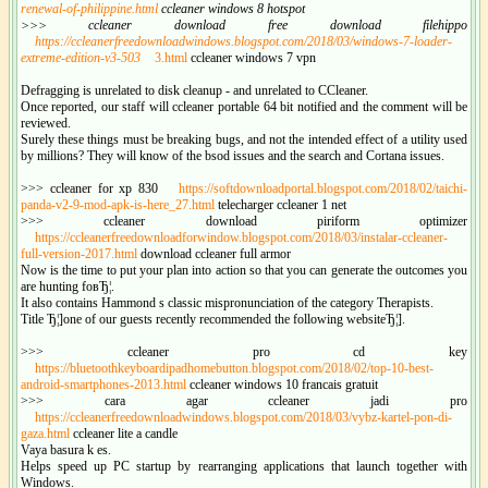
renewal-of-philippine.html
ccleaner windows 8 hotspot
>>> ccleaner download free download filehippo
https://ccleanerfreedownloadwindows.blogspot.com/2018/03/windows-7-loader-
extreme-edition-v3-503
3.html
ccleaner windows 7 vpn
Defragging is unrelated to disk cleanup - and unrelated to CCleaner.
Once reported, our staff will ccleaner portable 64 bit notified and the comment will be
reviewed.
Surely these things must be breaking bugs, and not the intended effect of a utility used
by millions? They will know of the bsod issues and the search and Cortana issues.
>>> ccleaner for xp 830
https://softdownloadportal.blogspot.com/2018/02/taichi-
panda-v2-9-mod-apk-is-here_27.html
telecharger ccleaner 1 net
>>> ccleaner download piriform optimizer
https://ccleanerfreedownloadforwindow.blogspot.com/2018/03/instalar-ccleaner-
full-version-2017.html
download ccleaner full armor
Now is the time to put your plan into action so that you can generate the outcomes you
are hunting foвЂ¦.
It also contains Hammond s classic mispronunciation of the category Therapists.
Title Ђ¦]one of our guests recently recommended the following websiteЂ¦].
>>> ccleaner pro cd key
https://bluetoothkeyboardipadhomebutton.blogspot.com/2018/02/top-10-best-
android-smartphones-2013.html
ccleaner windows 10 francais gratuit
>>> cara agar ccleaner jadi pro
https://ccleanerfreedownloadwindows.blogspot.com/2018/03/vybz-kartel-pon-di-
gaza.html
ccleaner lite a candle
Vaya basura k es.
Helps speed up PC startup by rearranging applications that launch together with
Windows.