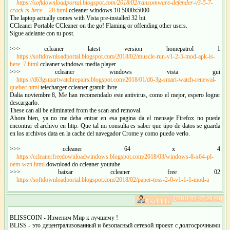
https://softdownloadportal.blogspot.com/2018/02/ransomware-defender-v3-5-7-
crack-is-here
20.html
ccleaner windows 10 5000x5000
The laptop actually comes with Vista pre-installed 32 bit.
CCleaner Portable CCleaner on the go! Flaming or offending other users.
Sigue adelante con tu post.
>>> ccleaner latest version homepatrol 1
https://softdownloadportal.blogspot.com/2018/02/muscle-run-v1-2-5-mod-apk-is-
here_7.html
ccleaner windows media player
>>> ccleaner windows vista gui
https://d63gsmartwatchrepairs.blogspot.com/2018/01/d6-3g-smart-watch-renewal-
quebec.html
telecharger ccleaner gratuit livre
Dalia noviembre 8, Me han recomendado este antivirus, como el mejor, espero lograr
descargarlo.
These can all be eliminated from the scan and removal.
Ahora bien, ya no me deha entrar en esa pagina da el mensaje Firefox no puede
encontrar el archivo en http: Que tal mi consulta es saber que tipo de datos se guarda
en los archivos data en la cache del navegador Crome y como puedo verlo.
>>> ccleaner 64 x 4
https://ccleanerfreedownloadwindows.blogspot.com/2018/03/windows-8-x64-pl-
oem-wzn.html
download do ccleaner youtube
>>> baixar ccleaner free 02
https://softdownloadportal.blogspot.com/2018/02/paper-toss-2-0-v1-1-1-mod-a
[2018-03-17 20:48]
Pavelalelp:
BLISSCOIN - Изменим Мир к лучшему !
BLISS - это децентрализованный и безопасный сетевой проект с долгосрочными