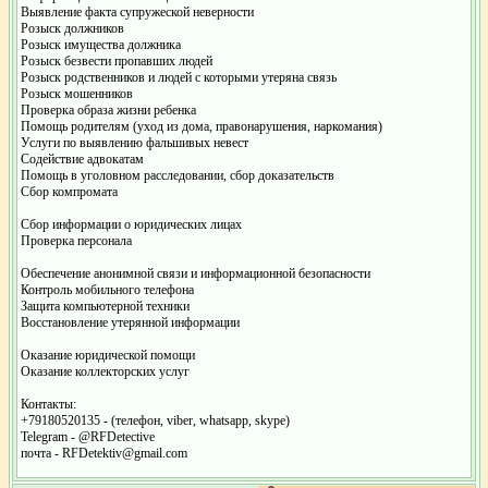
Выявление факта супружеской неверности
Розыск должников
Розыск имущества должника
Розыск безвести пропавших людей
Розыск родственников и людей с которыми утеряна связь
Розыск мошенников
Проверка образа жизни ребенка
Помощь родителям (уход из дома, правонарушения, наркомания)
Услуги по выявлению фальшивых невест
Содействие адвокатам
Помощь в уголовном расследовании, сбор доказательств
Сбор компромата
Сбор информации о юридических лицах
Проверка персонала
Обеспечение анонимной связи и информационной безопасности
Контроль мобильного телефона
Защита компьютерной техники
Восстановление утерянной информации
Оказание юридической помощи
Оказание коллекторских услуг
Контакты:
+79180520135 - (телефон, viber, whatsapp, skype)
Telegram - @RFDetective
почта - RFDetektiv@gmail.com