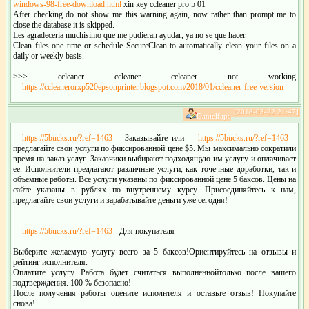
windows-98-free-download.html
xin key ccleaner pro 5 01
After checking do not show me this warning again, now rather than prompt me to
close the database it is skipped.
Les agradeceria muchisimo que me pudieran ayudar, ya no se que hacer.
Clean files one time or schedule SecureClean to automatically clean your files on a
daily or weekly basis.
>>> ccleaner ccleaner ccleaner not working
https://ccleanerorxp520epsonprinter.blogspot.com/2018/01/ccleaner-free-version-
[2018-03-22 21:47]
Danielfap:
https://5bucks.ru/?ref=1463
- Заказывайте или
https://5bucks.ru/?ref=1463
-
предлагайте свои услуги по фиксированной цене $5. Мы максимально сократили
время на заказ услуг. Заказчики выбирают подходящую им услугу и оплачивает
ее. Исполнители предлагают различные услуги, как точечные доработки, так и
объемные работы. Все услуги указаны по фиксированной цене 5 баксов. Цены на
сайте указаны в рублях по внутреннему курсу. Присоединяйтесь к нам,
предлагайте свои услуги и зарабатывайте деньги уже сегодня!
https://5bucks.ru/?ref=1463
- Для покупателя
Выберите желаемую услугу всего за 5 баксов!Ориентируйтесь на отзывы и
рейтинг исполнителя.
Оплатите услугу. Работа будет считаться выполненнойтолько после вашего
подтверждения. 100 % безопасно!
После получения работы оцените исполнтеля и оставьте отзыв! Покупайте
снова!