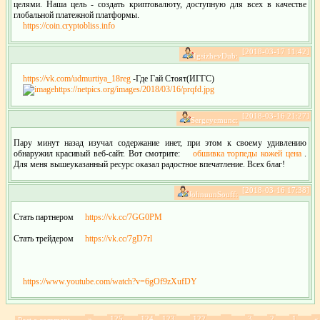
целями. Наша цель - создать криптовалюту, доступную для всех в качестве
глобальной платежной платформы.
https://coin.cryptobliss.info
[2018-03-17 11:42]
IgsizhevDub:
https://vk.com/udmurtiya_18reg
-Где Гай Стоят(ИГГС)
https://netpics.org/images/2018/03/16/prqfd.jpg
[2018-03-16 21:27]
Sergeyemunc:
Пару минут назад изучал содержание инет, при этом к своему удивлению
обнаружил красивый веб-сайт. Вот смотрите:
обшивка торпеды кожей цена
.
Для меня вышеуказанный ресурс оказал радостное впечатление. Всех благ!
[2018-03-16 17:38]
JohnuunSouff:
Стать партнером
https://vk.cc/7GG0PM
Стать трейдером
https://vk.cc/7gD7rl
https://www.youtube.com/watch?v=6gOf9zXufDY
»
125
124
123
122
...
3
2
1
«
Post a comment