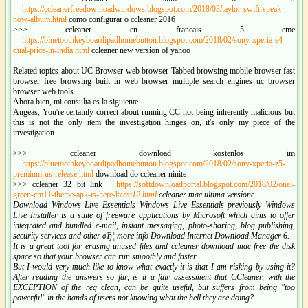
https://ccleanerfreedownloadwindows.blogspot.com/2018/03/taylor-swift-speak-
now-album.html
como configurar o ccleaner 2016
>>> ccleaner en francais 5 eme
https://bluetoothkeyboardipadhomebutton.blogspot.com/2018/02/sony-xperia-e4-
dual-price-in-india.html
ccleaner new version of yahoo
Related topics about UC Browser web browser Tabbed browsing mobile browser fast
browser free browsing built in web browser multiple search engines uc browser
browser web tools.
Ahora bien, mi consulta es la siguiente.
Augeas, You're certainly correct about running CC not being inherently malicious but
this is not the only item the investigation hinges on, it's only my piece of the
investigation.
>>> ccleaner download kostenlos im
https://bluetoothkeyboardipadhomebutton.blogspot.com/2018/02/sony-xperia-z5-
premium-us-release.html
download do ccleaner ninite
>>> ccleaner 32 bit link
https://softdownloadportal.blogspot.com/2018/02/onel-
green-cm11-theme-apk-is-here-latest
12.html
ccleaner mac ultima versione
Download Windows Live Essentials Windows Live Essentials previously Windows
Live Installer is a suite of freeware applications by Microsoft which aims to offer
integrated and bundled e-mail, instant messaging, photo-sharing, blog publishing,
security services and other вЂ¦ more info Download Internet Download Manager 6.
It is a great tool for erasing unused files and ccleaner download mac free the disk
space so that your browser can run smoothly and faster.
But I would very much like to know what exactly it is that I am risking by using it?
After reading the answers so far, is it a fair assessment that CCleaner, with the
EXCEPTION of the reg clean, can be quite useful, but suffers from being "too
powerful" in the hands of users not knowing what the hell they are doing?.