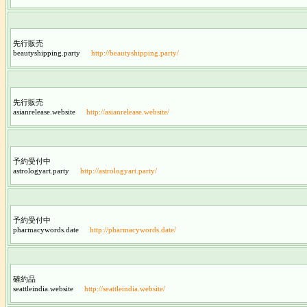
先行販売
beautyshipping.party
http://beautyshipping.party/
先行販売
asianrelease.website
http://asianrelease.website/
予約受付中
astrologyart.party
http://astrologyart.party/
予約受付中
pharmacywords.date
http://pharmacywords.date/
確約品
seattleindia.website
http://seattleindia.website/