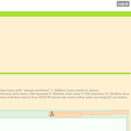
udian kamu pilih "simpan perubahan" 2. Silahkan kamu masuk ke alamat :
formasi akun kamu, klik lanjutkan 8. Silahkan ubah nama 9. Klik lanjutkan 10. Aktifkan akun
selesai (sebelum muncul kata MASUK) karena jika kamu keluar pada saat langkah2 nya belum
Comments:
[2017-11-03 18:53]
virginiaowner.party: