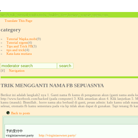
tips & trik | tutorial wapka.mobi | builder | free hosting | wapsite xtgem.com
Translate This Page
category
»
Tutorial Wapka.mobi
(9)
»
Tutorial xtgem
(4)
»
Tips and Trick FB
(3)
»
tips and trick
(4)
»
Kata-kata mutiara
[#]
Navigation
TRIK MENGGANTI NAMA FB SEPUASNYA
Berikut ini adalah langkah2 nya 1. Ganti nama fb kamu di pengaturan akun (ganti nama anda 
http://www.facebook.com/hacked (pada computer) 3. Klik amankan akun 4. Klik lanjutkan 5. Ma
kamu (masuk). Bismillah.. horre nama aku berhasil di ganti, pesan admin: kalo kamu udah ma
selesai, otomatis fb kamu sementara pada via hp tidak akan dapat di gunakan. Tapi tenang fb ka
Back to posts
予約受付中
virginiaowner.party
http://virginiaowner.party/