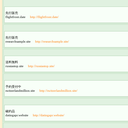
先行販売
flightfront.date
http://flightfront.date/
先行販売
researchsample.site
http://researchsample.site/
送料無料
russiastop.site
http://russiastop.site/
予約受付中
switzerlandmillion.site
http://switzerlandmillion.site/
確約品
datingapr.website
http://datingapr.website/