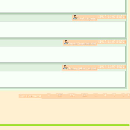
[2017-11-03 18:52]
foodoct.party:
[2017-11-03 18:52]
dnaenvironment.site:
[2017-11-03 18:52]
chinesepoker.website:
»
125
124
123
...
4
3
2
1
Post a comment