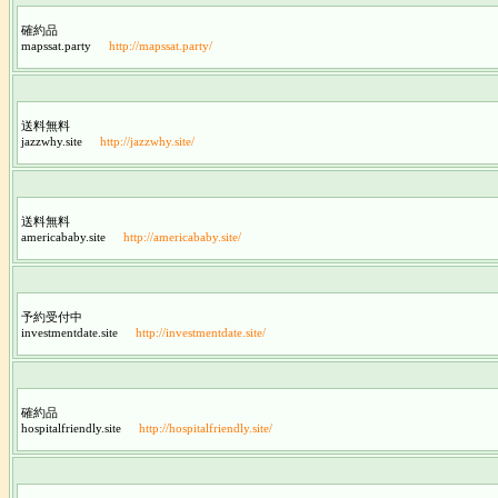
確約品
mapssat.party
http://mapssat.party/
送料無料
jazzwhy.site
http://jazzwhy.site/
送料無料
americababy.site
http://americababy.site/
予約受付中
investmentdate.site
http://investmentdate.site/
確約品
hospitalfriendly.site
http://hospitalfriendly.site/