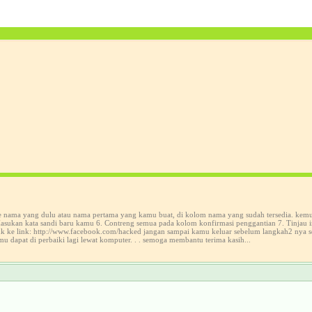
ke nama yang dulu atau nama pertama yang kamu buat, di kolom nama yang sudah tersedia. kem
sukan kata sandi baru kamu 6. Contreng semua pada kolom konfirmasi penggantian 7. Tinjau in
suk ke link: http://www.facebook.com/hacked jangan sampai kamu keluar sebelum langkah2 nya 
mu dapat di perbaiki lagi lewat komputer. . . semoga membantu terima kasih...