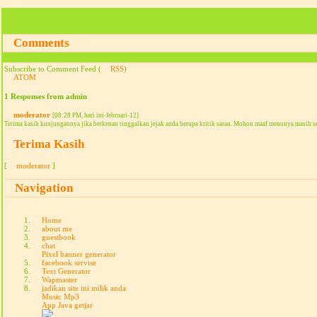
Comments
Subscribe to Comment Feed (
RSS
)
ATOM
1 Responses from admin
moderator
[08:28 PM, hari ini-februari-12]
Terima kasih kunjungannya jika berkenan tinggalkan jejak anda berupa kritik saran. Mohon maaf menunya masih s
Terima Kasih
[
moderator
]
Navigation
Home
about me
guestbook
chat
Pixel banner generator
facebook servise
Text Generator
Wapmaster
jadikan site ini milik anda
Music Mp3
App Java getjar