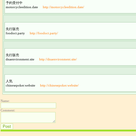
予約受付中
motorcycleedition.date
http://motorcycleedition.date/
先行販売
foodoct.party
http://foodoct.party/
先行販売
dnaenvironment.site
http://dnaenvironment.site/
人気
chinesepoker.website
http://chinesepoker.website/
Name:
Comment: