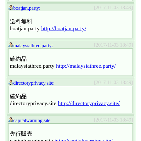
[2017-11-03 18:49]
boatjan.party:
送料無料
boatjan.party
http://boatjan.party/
[2017-11-03 18:49]
malaysiathree.party:
確約品
malaysiathree.party
http://malaysiathree.party/
[2017-11-03 18:49]
directoryprivacy.site:
確約品
directoryprivacy.site
http://directoryprivacy.site/
[2017-11-03 18:49]
capitalwarning.site:
先行販売
capitalwarning.site
http://capitalwarning.site/