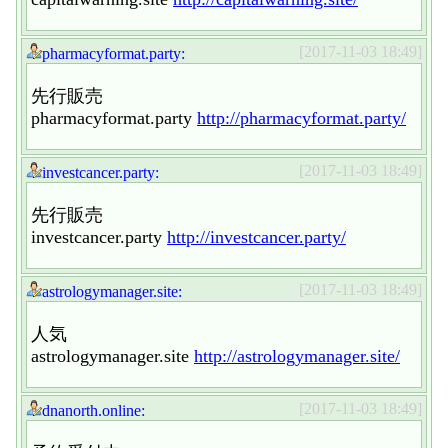
[2017-11-03 18:49]
pharmacyformat.party:
先行販売
pharmacyformat.party
http://pharmacyformat.party/
[2017-11-03 18:49]
investcancer.party:
先行販売
investcancer.party
http://investcancer.party/
[2017-11-03 18:49]
astrologymanager.site:
人気
astrologymanager.site
http://astrologymanager.site/
[2017-11-03 18:49]
dnanorth.online: