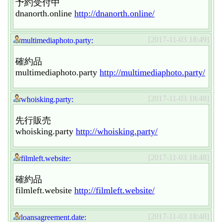
予約受付中
dnanorth.online
http://dnanorth.online/
[2017-11-03 18:49]
multimediaphoto.party:
確約品
multimediaphoto.party
http://multimediaphoto.party/
[2017-11-03 18:48]
whoisking.party:
先行販売
whoisking.party
http://whoisking.party/
[2017-11-03 18:48]
filmleft.website:
確約品
filmleft.website
http://filmleft.website/
[2017-11-03 18:48]
loansagreement.date: