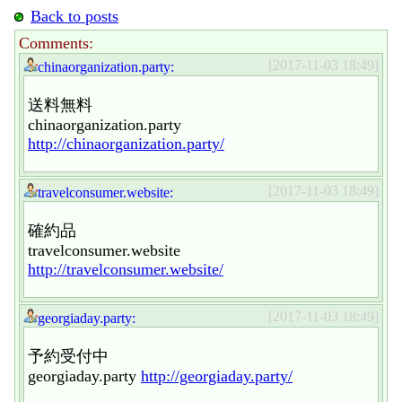
Back to posts
Comments:
[2017-11-03 18:49]
chinaorganization.party:
送料無料
chinaorganization.party
http://chinaorganization.party/
[2017-11-03 18:49]
travelconsumer.website:
確約品
travelconsumer.website
http://travelconsumer.website/
[2017-11-03 18:49]
georgiaday.party:
予約受付中
georgiaday.party
http://georgiaday.party/