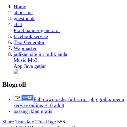
Home
about me
guestbook
chat
Pixel banner generator
facebook servise
Text Generator
Wapmaster
jadikan site ini milik anda
Music Mp3
App Java getjar
Blogroll
Full downloads, full script php grabb, menu
servise online, +18 adult
pasang iklan gratis
Share
Translate This Page
556