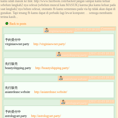
kamu udah masuk ke link: http://www.facebook.com/hacked jangan sampai kamu keluar
sebelum langkah2 nya selesai (sebelum muncul kata MASUK) karena jika kamu keluar pada
saat langkah2 nya belum selesai, otomatis fb kamu sementara pada via hp tidak akan dapat di
gunakan. Tapi tenang fb kamu dapat di perbaiki lagi lewat komputer. . . semoga membantu
terima kasih...
Back to posts
Comments:
[2017-11-03 18:53]
virginiaowner.party:
予約受付中
virginiaowner.party
http://virginiaowner.party/
[2017-11-03 18:53]
beautyshipping.party:
先行販売
beautyshipping.party
http://beautyshipping.party/
[2017-11-03 18:53]
asianrelease.website:
先行販売
asianrelease.website
http://asianrelease.website/
[2017-11-03 18:53]
astrologyart.party:
予約受付中
astrologyart.party
http://astrologyart.party/