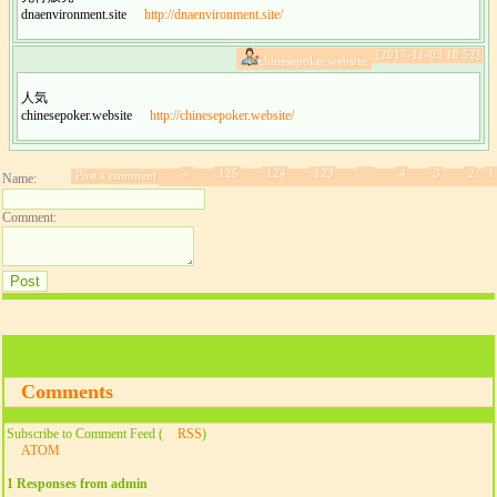
dnaenvironment.site
http://dnaenvironment.site/
[2017-11-03 18:52]
chinesepoker.website:
人気
chinesepoker.website
http://chinesepoker.website/
»
125
124
123
...
4
3
2
1
Post a comment
Name:
Comment:
Comments
Subscribe to Comment Feed (
RSS
)
ATOM
1 Responses from admin