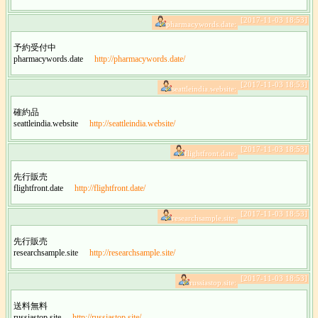
[2017-11-03 18:53]
pharmacywords.date:
予約受付中
pharmacywords.date
http://pharmacywords.date/
[2017-11-03 18:53]
seattleindia.website:
確約品
seattleindia.website
http://seattleindia.website/
[2017-11-03 18:53]
flightfront.date:
先行販売
flightfront.date
http://flightfront.date/
[2017-11-03 18:53]
researchsample.site:
先行販売
researchsample.site
http://researchsample.site/
[2017-11-03 18:53]
russiastop.site:
送料無料
russiastop.site
http://russiastop.site/