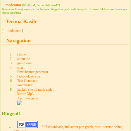
moderator
[08:28 PM, hari ini-februari-12]
Terima kasih kunjungannya jika berkenan tinggalkan jejak anda berupa kritik saran. Mohon maaf menunya
masih sederhana
Terima Kasih
[
moderator
]
Navigation
Home
about me
guestbook
chat
Pixel banner generator
facebook servise
Text Generator
Wapmaster
jadikan site ini milik anda
Music Mp3
App Java getjar
Blogroll
Full downloads, full script php grabb, menu servise online,