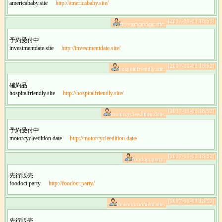
americababy.site
http://americababy.site/
[2017-11-03 18:53]
investmentdate.site:
予約受付中
investmentdate.site
http://investmentdate.site/
[2017-11-03 18:52]
hospitalfriendly.site:
確約品
hospitalfriendly.site
http://hospitalfriendly.site/
[2017-11-03 18:52]
motorcycleedition.date:
予約受付中
motorcycleedition.date
http://motorcycleedition.date/
[2017-11-03 18:52]
foodoct.party:
先行販売
foodoct.party
http://foodoct.party/
[2017-11-03 18:52]
dnaenvironment.site:
先行販売