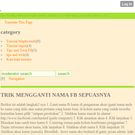
tips & trik | tutorial wapka.mobi | builder | free hosting | wapsite xtgem.com
Translate This Page
category
»
Tutorial Wapka.mobi
(9)
»
Tutorial xtgem
(4)
»
Tips and Trick FB
(3)
»
tips and trick
(4)
»
Kata-kata mutiara
[#]
Navigation
TRIK MENGGANTI NAMA FB SEPUASNYA
Berikut ini adalah langkah2 nya 1. Ganti nama fb kamu di pengaturan akun (ganti nama anda
ke nama yang dulu atau nama pertama yang kamu buat, di kolom nama yang sudah tersedia.
kemudian kamu pilih "simpan perubahan" 2. Silahkan kamu masuk ke alamat :
http://www.facebook.com/hacked (pada computer) 3. Klik amankan akun 4. Klik lanjutkan 5.
Masukan kata sandi baru kamu 6. Contreng semua pada kolom konfirmasi penggantian 7.
Tinjau informasi akun kamu, klik lanjutkan 8. Silahkan ubah nama 9. Klik lanjutkan 10.
Aktifkan akun kamu (masuk). Bismillah.. horre nama aku berhasil di ganti, pesan admin: kalo