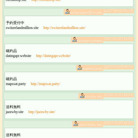
[2017-11-03 18:53]
switzerlandmillion.site:
予約受付中
switzerlandmillion.site
http://switzerlandmillion.site/
[2017-11-03 18:53]
datingapr.website:
確約品
datingapr.website
http://datingapr.website/
[2017-11-03 18:53]
mapssat.party:
確約品
mapssat.party
http://mapssat.party/
[2017-11-03 18:53]
jazzwhy.site:
送料無料
jazzwhy.site
http://jazzwhy.site/
[2017-11-03 18:53]
americababy.site:
送料無料