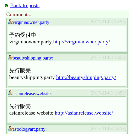
Back to posts
Comments:
[2017-11-03 18:53]
virginiaowner.party:
予約受付中
virginiaowner.party
http://virginiaowner.party/
[2017-11-03 18:53]
beautyshipping.party:
先行販売
beautyshipping.party
http://beautyshipping.party/
[2017-11-03 18:53]
asianrelease.website:
先行販売
asianrelease.website
http://asianrelease.website/
[2017-11-03 18:53]
astrologyart.party: