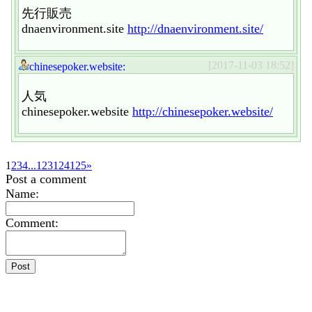
先行販売
dnaenvironment.site
http://dnaenvironment.site/
[2017-11-03 18:52]
chinesepoker.website:
人気
chinesepoker.website
http://chinesepoker.website/
1
2
3
4
...
123
124
125
»
Post a comment
Name:
Comment: