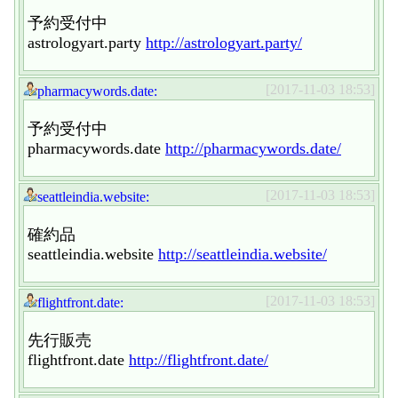
予約受付中
astrologyart.party
http://astrologyart.party/
[2017-11-03 18:53]
pharmacywords.date:
予約受付中
pharmacywords.date
http://pharmacywords.date/
[2017-11-03 18:53]
seattleindia.website:
確約品
seattleindia.website
http://seattleindia.website/
[2017-11-03 18:53]
flightfront.date:
先行販売
flightfront.date
http://flightfront.date/