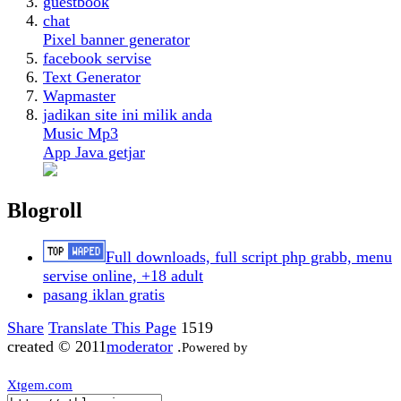
guestbook
chat
Pixel banner generator
facebook servise
Text Generator
Wapmaster
jadikan site ini milik anda
Music Mp3
App Java getjar
Blogroll
Full downloads, full script php grabb, menu
servise online, +18 adult
pasang iklan gratis
Share
Translate This Page
1519
created © 2011
moderator
.
Powered by
Xtgem.com