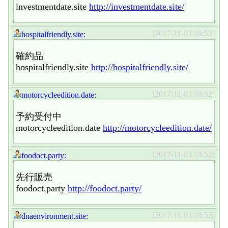
investmentdate.site
http://investmentdate.site/
[2017-11-03 18:52]
hospitalfriendly.site:
確約品
hospitalfriendly.site
http://hospitalfriendly.site/
[2017-11-03 18:52]
motorcycleedition.date:
予約受付中
motorcycleedition.date
http://motorcycleedition.date/
[2017-11-03 18:52]
foodoct.party:
先行販売
foodoct.party
http://foodoct.party/
[2017-11-03 18:52]
dnaenvironment.site: