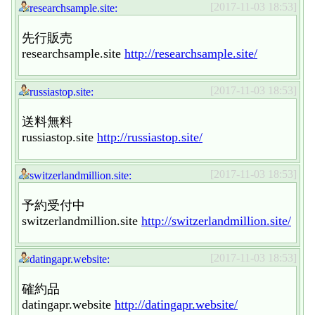
[2017-11-03 18:53]
researchsample.site:
先行販売
researchsample.site
http://researchsample.site/
[2017-11-03 18:53]
russiastop.site:
送料無料
russiastop.site
http://russiastop.site/
[2017-11-03 18:53]
switzerlandmillion.site:
予約受付中
switzerlandmillion.site
http://switzerlandmillion.site/
[2017-11-03 18:53]
datingapr.website:
確約品
datingapr.website
http://datingapr.website/