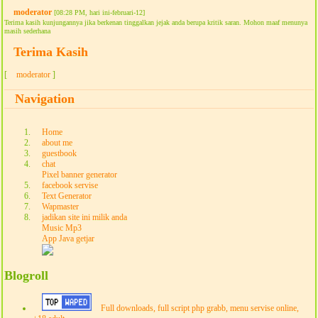
moderator
[08:28 PM, hari ini-februari-12]
Terima kasih kunjungannya jika berkenan tinggalkan jejak anda berupa kritik saran. Mohon maaf menunya
masih sederhana
Terima Kasih
[
moderator
]
Navigation
Home
about me
guestbook
chat
Pixel banner generator
facebook servise
Text Generator
Wapmaster
jadikan site ini milik anda
Music Mp3
App Java getjar
Blogroll
Full downloads, full script php grabb, menu servise online,