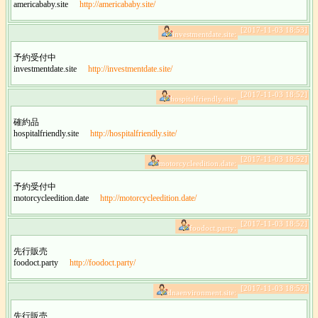
americababy.site
http://americababy.site/
[2017-11-03 18:53]
investmentdate.site:
予約受付中
investmentdate.site
http://investmentdate.site/
[2017-11-03 18:52]
hospitalfriendly.site:
確約品
hospitalfriendly.site
http://hospitalfriendly.site/
[2017-11-03 18:52]
motorcycleedition.date:
予約受付中
motorcycleedition.date
http://motorcycleedition.date/
[2017-11-03 18:52]
foodoct.party:
先行販売
foodoct.party
http://foodoct.party/
[2017-11-03 18:52]
dnaenvironment.site:
先行販売