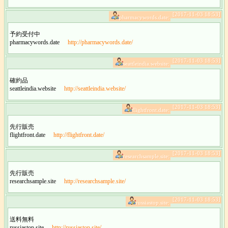
[2017-11-03 18:53]
pharmacywords.date:
予約受付中
pharmacywords.date
http://pharmacywords.date/
[2017-11-03 18:53]
seattleindia.website:
確約品
seattleindia.website
http://seattleindia.website/
[2017-11-03 18:53]
flightfront.date:
先行販売
flightfront.date
http://flightfront.date/
[2017-11-03 18:53]
researchsample.site:
先行販売
researchsample.site
http://researchsample.site/
[2017-11-03 18:53]
russiastop.site:
送料無料
russiastop.site
http://russiastop.site/