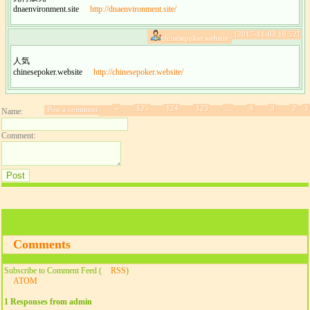
dnaenvironment.site
http://dnaenvironment.site/
[2017-11-03 18:52]
chinesepoker.website:
人気
chinesepoker.website
http://chinesepoker.website/
»
125
124
123
...
4
3
2
1
Post a comment
Name:
Comment:
Comments
Subscribe to Comment Feed (
RSS
)
ATOM
1 Responses from admin