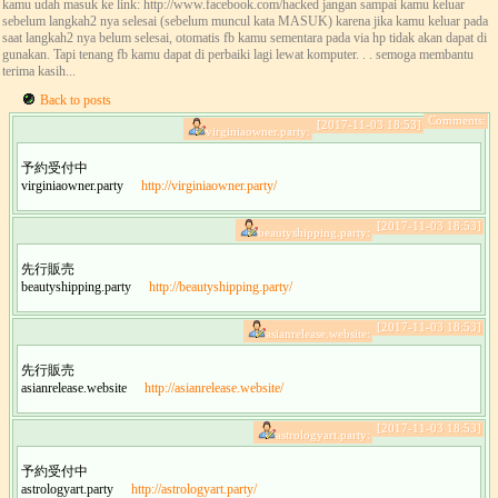
kamu udah masuk ke link: http://www.facebook.com/hacked jangan sampai kamu keluar
sebelum langkah2 nya selesai (sebelum muncul kata MASUK) karena jika kamu keluar pada
saat langkah2 nya belum selesai, otomatis fb kamu sementara pada via hp tidak akan dapat di
gunakan. Tapi tenang fb kamu dapat di perbaiki lagi lewat komputer. . . semoga membantu
terima kasih...
Back to posts
Comments:
[2017-11-03 18:53]
virginiaowner.party:
予約受付中
virginiaowner.party
http://virginiaowner.party/
[2017-11-03 18:53]
beautyshipping.party:
先行販売
beautyshipping.party
http://beautyshipping.party/
[2017-11-03 18:53]
asianrelease.website:
先行販売
asianrelease.website
http://asianrelease.website/
[2017-11-03 18:53]
astrologyart.party:
予約受付中
astrologyart.party
http://astrologyart.party/