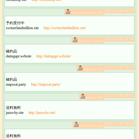
[2017-11-03 18:53]
switzerlandmillion.site:
予約受付中
switzerlandmillion.site
http://switzerlandmillion.site/
[2017-11-03 18:53]
datingapr.website:
確約品
datingapr.website
http://datingapr.website/
[2017-11-03 18:53]
mapssat.party:
確約品
mapssat.party
http://mapssat.party/
[2017-11-03 18:53]
jazzwhy.site:
送料無料
jazzwhy.site
http://jazzwhy.site/
[2017-11-03 18:53]
americababy.site:
送料無料