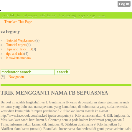
tips & trik | tutorial wapka.mobi | builder | free hosting | wapsite xtgem.com
Translate This Page
category
»
Tutorial Wapka.mobi
(9)
»
Tutorial xtgem
(4)
»
Tips and Trick FB
(3)
»
tips and trick
(4)
»
Kata-kata mutiara
[#]
Navigation
TRIK MENGGANTI NAMA FB SEPUASNYA
Berikut ini adalah langkah2 nya 1. Ganti nama fb kamu di pengaturan akun (ganti nama anda
ke nama yang dulu atau nama pertama yang kamu buat, di kolom nama yang sudah tersedia.
kemudian kamu pilih "simpan perubahan" 2. Silahkan kamu masuk ke alamat :
http://www.facebook.com/hacked (pada computer) 3. Klik amankan akun 4. Klik lanjutkan 5.
Masukan kata sandi baru kamu 6. Contreng semua pada kolom konfirmasi penggantian 7.
Tinjau informasi akun kamu, klik lanjutkan 8. Silahkan ubah nama 9. Klik lanjutkan 10.
Aktifkan akun kamu (masuk). Bismillah.. horre nama aku berhasil di ganti, pesan admin: kalo