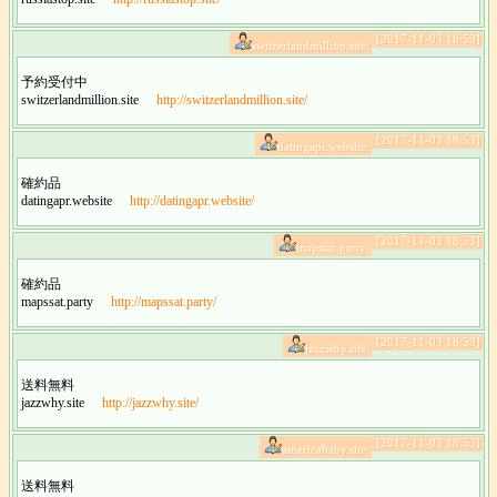
[2017-11-03 18:53]
switzerlandmillion.site:
予約受付中
switzerlandmillion.site
http://switzerlandmillion.site/
[2017-11-03 18:53]
datingapr.website:
確約品
datingapr.website
http://datingapr.website/
[2017-11-03 18:53]
mapssat.party:
確約品
mapssat.party
http://mapssat.party/
[2017-11-03 18:53]
jazzwhy.site:
送料無料
jazzwhy.site
http://jazzwhy.site/
[2017-11-03 18:53]
americababy.site:
送料無料