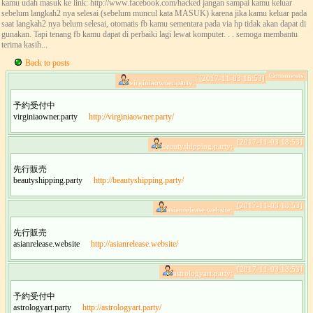
kamu udah masuk ke link: http://www.facebook.com/hacked jangan sampai kamu keluar
sebelum langkah2 nya selesai (sebelum muncul kata MASUK) karena jika kamu keluar pada
saat langkah2 nya belum selesai, otomatis fb kamu sementara pada via hp tidak akan dapat di
gunakan. Tapi tenang fb kamu dapat di perbaiki lagi lewat komputer. . . semoga membantu
terima kasih...
Back to posts
Comments:
[2017-11-03 18:53]
virginiaowner.party:
予約受付中
virginiaowner.party
http://virginiaowner.party/
[2017-11-03 18:53]
beautyshipping.party:
先行販売
beautyshipping.party
http://beautyshipping.party/
[2017-11-03 18:53]
asianrelease.website:
先行販売
asianrelease.website
http://asianrelease.website/
[2017-11-03 18:53]
astrologyart.party:
予約受付中
astrologyart.party
http://astrologyart.party/