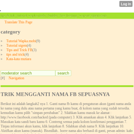
tips & trik | tutorial wapka.mobi | builder | free hosting | wapsite xtgem.com
Translate This Page
category
»
Tutorial Wapka.mobi
(9)
»
Tutorial xtgem
(4)
»
Tips and Trick FB
(3)
»
tips and trick
(4)
»
Kata-kata mutiara
[#]
Navigation
TRIK MENGGANTI NAMA FB SEPUASNYA
Berikut ini adalah langkah2 nya 1. Ganti nama fb kamu di pengaturan akun (ganti nama anda
ke nama yang dulu atau nama pertama yang kamu buat, di kolom nama yang sudah tersedia.
kemudian kamu pilih "simpan perubahan" 2. Silahkan kamu masuk ke alamat :
http://www.facebook.com/hacked (pada computer) 3. Klik amankan akun 4. Klik lanjutkan 5.
Masukan kata sandi baru kamu 6. Contreng semua pada kolom konfirmasi penggantian 7.
Tinjau informasi akun kamu, klik lanjutkan 8. Silahkan ubah nama 9. Klik lanjutkan 10.
Aktifkan akun kamu (masuk). Bismillah.. horre nama aku berhasil di ganti, pesan admin: kalo