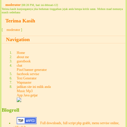
moderator
[08:28 PM, hari ini-februari-12]
Terima kasih kunjungannya jika berkenan tinggalkan jejak anda berupa kritik saran. Mohon maaf menunya
masih sederhana
Terima Kasih
[
moderator
]
Navigation
Home
about me
guestbook
chat
Pixel banner generator
facebook servise
Text Generator
Wapmaster
jadikan site ini milik anda
Music Mp3
App Java getjar
Blogroll
Full downloads, full script php grabb, menu servise online,