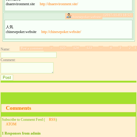
dnaenvironment.site
http://dnaenvironment.site/
[2017-11-03 18:52]
chinesepoker.website:
人気
chinesepoker.website
http://chinesepoker.website/
»
125
124
123
...
4
3
2
1
Post a comment
Name:
Comment:
Comments
Subscribe to Comment Feed (
RSS
)
ATOM
1 Responses from admin