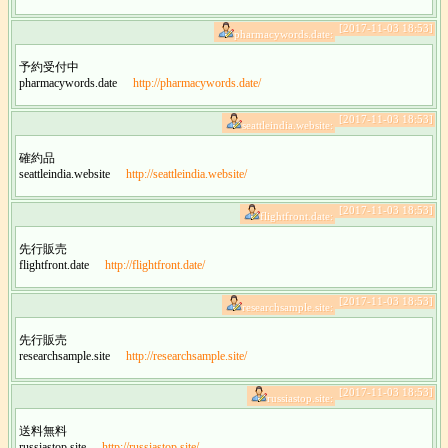
[2017-11-03 18:53]
pharmacywords.date:
予約受付中
pharmacywords.date
http://pharmacywords.date/
[2017-11-03 18:53]
seattleindia.website:
確約品
seattleindia.website
http://seattleindia.website/
[2017-11-03 18:53]
flightfront.date:
先行販売
flightfront.date
http://flightfront.date/
[2017-11-03 18:53]
researchsample.site:
先行販売
researchsample.site
http://researchsample.site/
[2017-11-03 18:53]
russiastop.site:
送料無料
russiastop.site
http://russiastop.site/