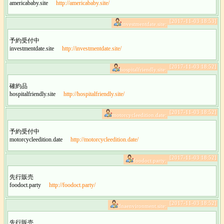
americababy.site
http://americababy.site/
[2017-11-03 18:53]
investmentdate.site:
予約受付中
investmentdate.site
http://investmentdate.site/
[2017-11-03 18:52]
hospitalfriendly.site:
確約品
hospitalfriendly.site
http://hospitalfriendly.site/
[2017-11-03 18:52]
motorcycleedition.date:
予約受付中
motorcycleedition.date
http://motorcycleedition.date/
[2017-11-03 18:52]
foodoct.party:
先行販売
foodoct.party
http://foodoct.party/
[2017-11-03 18:52]
dnaenvironment.site:
先行販売