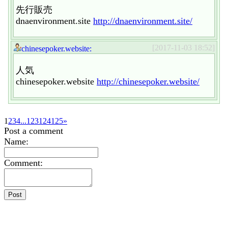
先行販売
dnaenvironment.site
http://dnaenvironment.site/
[2017-11-03 18:52]
chinesepoker.website:
人気
chinesepoker.website
http://chinesepoker.website/
1
2
3
4
...
123
124
125
»
Post a comment
Name:
Comment: