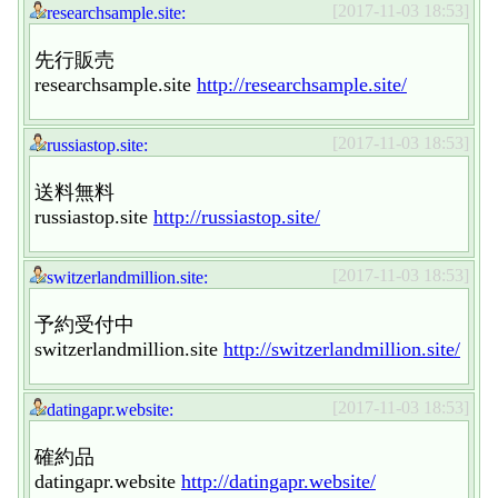
[2017-11-03 18:53]
researchsample.site:
先行販売
researchsample.site
http://researchsample.site/
[2017-11-03 18:53]
russiastop.site:
送料無料
russiastop.site
http://russiastop.site/
[2017-11-03 18:53]
switzerlandmillion.site:
予約受付中
switzerlandmillion.site
http://switzerlandmillion.site/
[2017-11-03 18:53]
datingapr.website:
確約品
datingapr.website
http://datingapr.website/