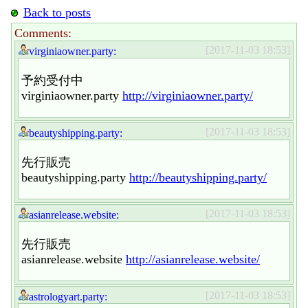
Back to posts
Comments:
[2017-11-03 18:53]
virginiaowner.party:
予約受付中
virginiaowner.party
http://virginiaowner.party/
[2017-11-03 18:53]
beautyshipping.party:
先行販売
beautyshipping.party
http://beautyshipping.party/
[2017-11-03 18:53]
asianrelease.website:
先行販売
asianrelease.website
http://asianrelease.website/
[2017-11-03 18:53]
astrologyart.party: