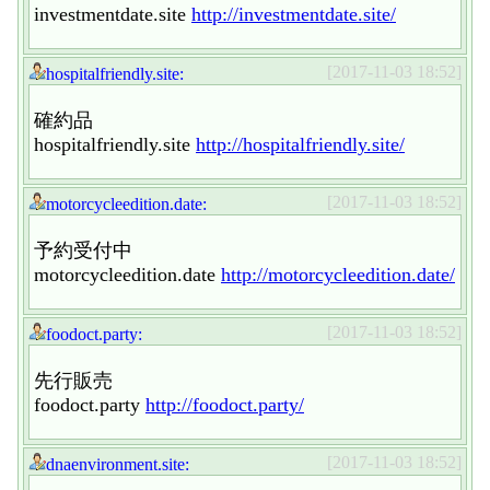
investmentdate.site
http://investmentdate.site/
[2017-11-03 18:52]
hospitalfriendly.site:
確約品
hospitalfriendly.site
http://hospitalfriendly.site/
[2017-11-03 18:52]
motorcycleedition.date:
予約受付中
motorcycleedition.date
http://motorcycleedition.date/
[2017-11-03 18:52]
foodoct.party:
先行販売
foodoct.party
http://foodoct.party/
[2017-11-03 18:52]
dnaenvironment.site: