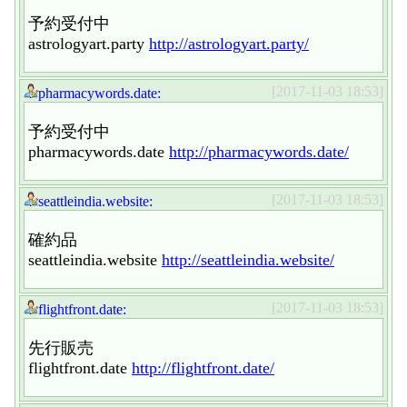
予約受付中
astrologyart.party
http://astrologyart.party/
[2017-11-03 18:53]
pharmacywords.date:
予約受付中
pharmacywords.date
http://pharmacywords.date/
[2017-11-03 18:53]
seattleindia.website:
確約品
seattleindia.website
http://seattleindia.website/
[2017-11-03 18:53]
flightfront.date:
先行販売
flightfront.date
http://flightfront.date/