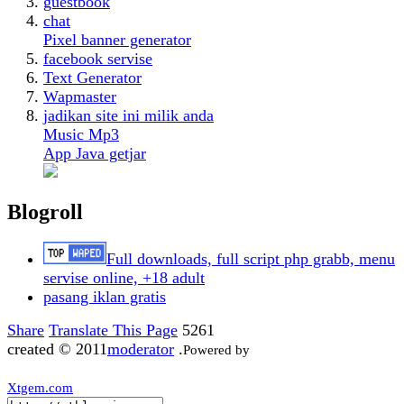
guestbook
chat
Pixel banner generator
facebook servise
Text Generator
Wapmaster
jadikan site ini milik anda
Music Mp3
App Java getjar
Blogroll
Full downloads, full script php grabb, menu
servise online, +18 adult
pasang iklan gratis
Share
Translate This Page
5261
created © 2011
moderator
.
Powered by
Xtgem.com