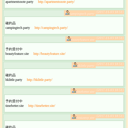
apartmentsnote.party
http://apartmentsnote.party/
[2017-11-03 18:51]
campingtech.party:
確約品
campingtech.party
http://campingtech.party/
[2017-11-03 18:51]
beautyfeature.site:
予約受付中
beautyfeature.site
http://beautyfeature.site/
[2017-11-03 18:51]
hklittle.party:
確約品
hklittle.party
http://hklittle.party/
[2017-11-03 18:51]
timebetter.site:
予約受付中
timebetter.site
http://timebetter.site/
[2017-11-03 18:51]
russiastop.site:
確約品