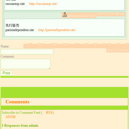
russiastop.site
http://russiastop.site/
[2017-11-03 18:51]
parisindependent.site:
先行販売
parisindependent.site
http://parisindependent.site/
»
125
124
123
...
5
4
3
2
1
«
Name:
Post a comment
Comment:
Comments
Subscribe to Comment Feed (
RSS
)
ATOM
1 Responses from admin