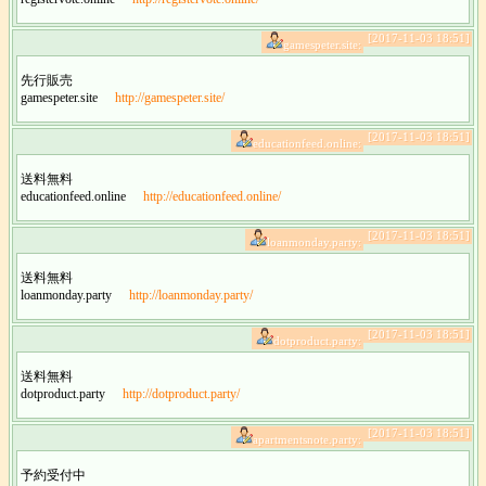
[2017-11-03 18:51]
gamespeter.site:
先行販売
gamespeter.site
http://gamespeter.site/
[2017-11-03 18:51]
educationfeed.online:
送料無料
educationfeed.online
http://educationfeed.online/
[2017-11-03 18:51]
loanmonday.party:
送料無料
loanmonday.party
http://loanmonday.party/
[2017-11-03 18:51]
dotproduct.party:
送料無料
dotproduct.party
http://dotproduct.party/
[2017-11-03 18:51]
apartmentsnote.party:
予約受付中