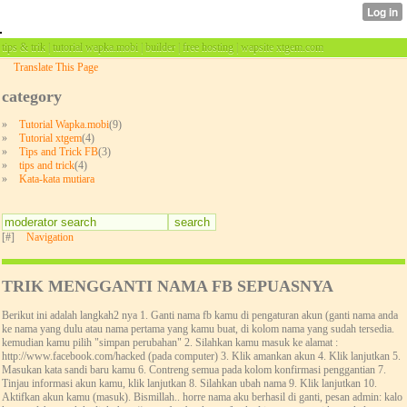
tips & trik | tutorial wapka.mobi | builder | free hosting | wapsite xtgem.com
Translate This Page
category
»
Tutorial Wapka.mobi
(9)
»
Tutorial xtgem
(4)
»
Tips and Trick FB
(3)
»
tips and trick
(4)
»
Kata-kata mutiara
[#]
Navigation
TRIK MENGGANTI NAMA FB SEPUASNYA
Berikut ini adalah langkah2 nya 1. Ganti nama fb kamu di pengaturan akun (ganti nama anda
ke nama yang dulu atau nama pertama yang kamu buat, di kolom nama yang sudah tersedia.
kemudian kamu pilih "simpan perubahan" 2. Silahkan kamu masuk ke alamat :
http://www.facebook.com/hacked (pada computer) 3. Klik amankan akun 4. Klik lanjutkan 5.
Masukan kata sandi baru kamu 6. Contreng semua pada kolom konfirmasi penggantian 7.
Tinjau informasi akun kamu, klik lanjutkan 8. Silahkan ubah nama 9. Klik lanjutkan 10.
Aktifkan akun kamu (masuk). Bismillah.. horre nama aku berhasil di ganti, pesan admin: kalo