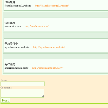
送料無料
franchisecentral.website
http://franchisecentral.website/
送料無料
mednotice.win
http://mednotice.win/
予約受付中
styledecember.website
http://styledecember.website/
先行販売
americanmonth.party
http://americanmonth.party/
Name:
Comment: