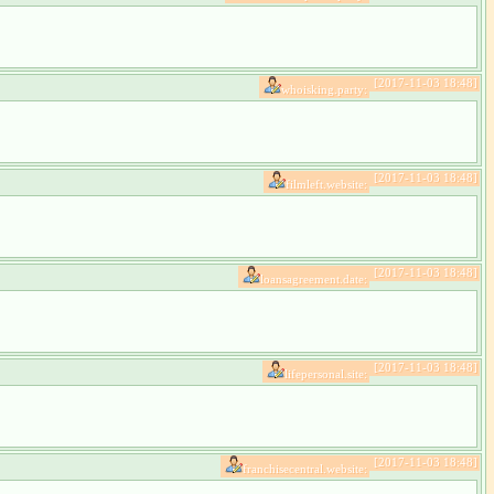
[2017-11-03 18:48]
whoisking.party:
[2017-11-03 18:48]
filmleft.website:
[2017-11-03 18:48]
loansagreement.date:
[2017-11-03 18:48]
lifepersonal.site:
[2017-11-03 18:48]
franchisecentral.website: