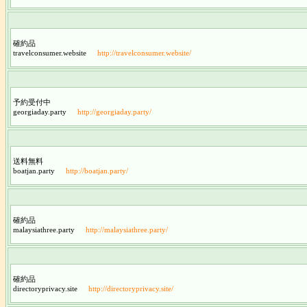
確約品
travelconsumer.website
http://travelconsumer.website/
予約受付中
georgiaday.party
http://georgiaday.party/
送料無料
boatjan.party
http://boatjan.party/
確約品
malaysiathree.party
http://malaysiathree.party/
確約品
directoryprivacy.site
http://directoryprivacy.site/