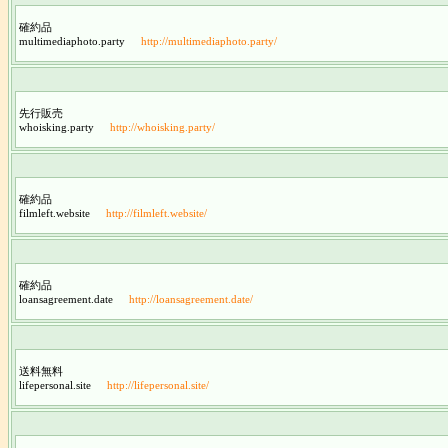
確約品
multimediaphoto.party
http://multimediaphoto.party/
先行販売
whoisking.party
http://whoisking.party/
確約品
filmleft.website
http://filmleft.website/
確約品
loansagreement.date
http://loansagreement.date/
送料無料
lifepersonal.site
http://lifepersonal.site/