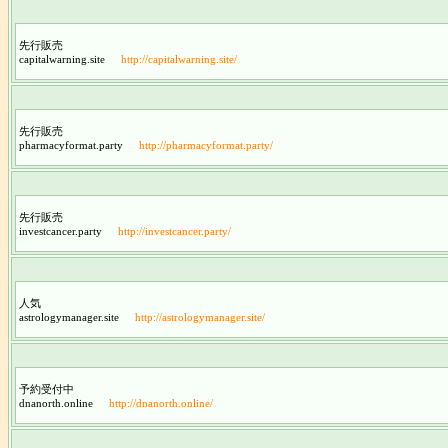
先行販売
capitalwarning.site
http://capitalwarning.site/
先行販売
pharmacyformat.party
http://pharmacyformat.party/
先行販売
investcancer.party
http://investcancer.party/
人気
astrologymanager.site
http://astrologymanager.site/
予約受付中
dnanorth.online
http://dnanorth.online/