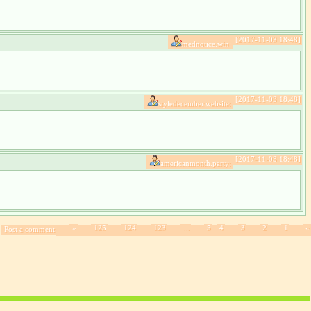
[2017-11-03 18:48]
mednotice.win:
[2017-11-03 18:48]
styledecember.website:
[2017-11-03 18:48]
americanmonth.party:
»
125
124
123
...
5
4
3
2
1
«
Post a comment