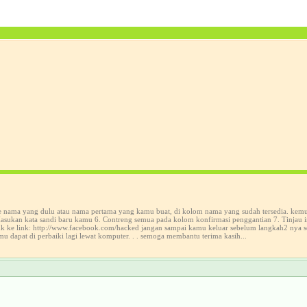
ke nama yang dulu atau nama pertama yang kamu buat, di kolom nama yang sudah tersedia. kem
sukan kata sandi baru kamu 6. Contreng semua pada kolom konfirmasi penggantian 7. Tinjau in
suk ke link: http://www.facebook.com/hacked jangan sampai kamu keluar sebelum langkah2 nya 
mu dapat di perbaiki lagi lewat komputer. . . semoga membantu terima kasih...