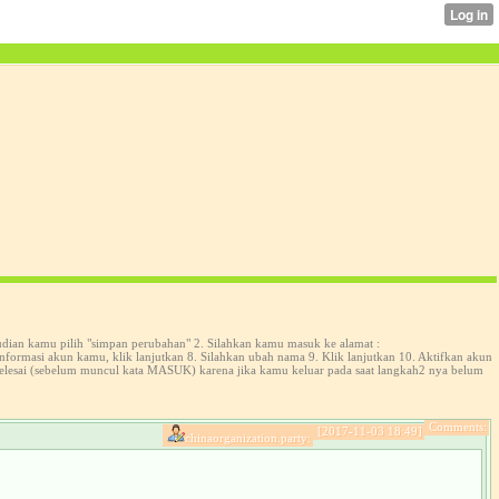
udian kamu pilih "simpan perubahan" 2. Silahkan kamu masuk ke alamat :
formasi akun kamu, klik lanjutkan 8. Silahkan ubah nama 9. Klik lanjutkan 10. Aktifkan akun
selesai (sebelum muncul kata MASUK) karena jika kamu keluar pada saat langkah2 nya belum
Comments:
[2017-11-03 18:49]
chinaorganization.party: