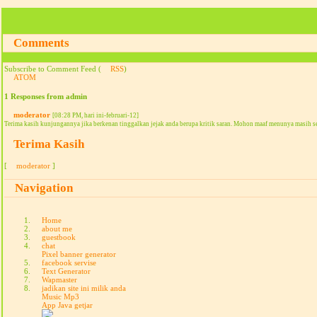
Comments
Subscribe to Comment Feed (
RSS
)
ATOM
1 Responses from admin
moderator
[08:28 PM, hari ini-februari-12]
Terima kasih kunjungannya jika berkenan tinggalkan jejak anda berupa kritik saran. Mohon maaf menunya masih s
Terima Kasih
[
moderator
]
Navigation
Home
about me
guestbook
chat
Pixel banner generator
facebook servise
Text Generator
Wapmaster
jadikan site ini milik anda
Music Mp3
App Java getjar