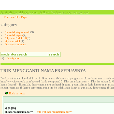
tips & trik | tutorial wapka.mobi | builder | free hosting | wapsite xtgem.com
Translate This Page
category
»
Tutorial Wapka.mobi
(9)
»
Tutorial xtgem
(4)
»
Tips and Trick FB
(3)
»
tips and trick
(4)
»
Kata-kata mutiara
[#]
Navigation
TRIK MENGGANTI NAMA FB SEPUASNYA
Berikut ini adalah langkah2 nya 1. Ganti nama fb kamu di pengaturan akun (ganti nama anda 
http://www.facebook.com/hacked (pada computer) 3. Klik amankan akun 4. Klik lanjutkan 5. Ma
kamu (masuk). Bismillah.. horre nama aku berhasil di ganti, pesan admin: kalo kamu udah ma
selesai, otomatis fb kamu sementara pada via hp tidak akan dapat di gunakan. Tapi tenang fb ka
Back to posts
送料無料
chinaorganization.party
http://chinaorganization.party/