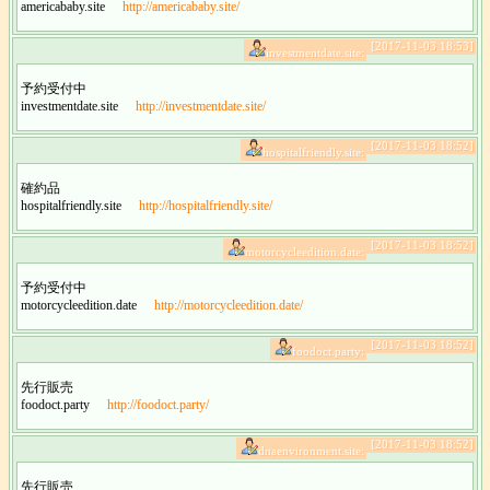
americababy.site
http://americababy.site/
[2017-11-03 18:53]
investmentdate.site:
予約受付中
investmentdate.site
http://investmentdate.site/
[2017-11-03 18:52]
hospitalfriendly.site:
確約品
hospitalfriendly.site
http://hospitalfriendly.site/
[2017-11-03 18:52]
motorcycleedition.date:
予約受付中
motorcycleedition.date
http://motorcycleedition.date/
[2017-11-03 18:52]
foodoct.party:
先行販売
foodoct.party
http://foodoct.party/
[2017-11-03 18:52]
dnaenvironment.site:
先行販売