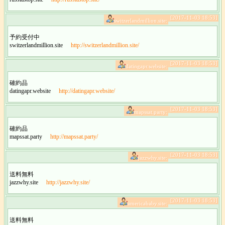
[2017-11-03 18:53]
switzerlandmillion.site:
予約受付中
switzerlandmillion.site
http://switzerlandmillion.site/
[2017-11-03 18:53]
datingapr.website:
確約品
datingapr.website
http://datingapr.website/
[2017-11-03 18:53]
mapssat.party:
確約品
mapssat.party
http://mapssat.party/
[2017-11-03 18:53]
jazzwhy.site:
送料無料
jazzwhy.site
http://jazzwhy.site/
[2017-11-03 18:53]
americababy.site:
送料無料