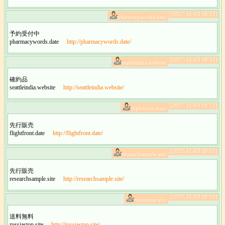
[2017-11-03 18:53]
pharmacywords.date:
予約受付中
pharmacywords.date
http://pharmacywords.date/
[2017-11-03 18:53]
seattleindia.website:
確約品
seattleindia.website
http://seattleindia.website/
[2017-11-03 18:53]
flightfront.date:
先行販売
flightfront.date
http://flightfront.date/
[2017-11-03 18:53]
researchsample.site:
先行販売
researchsample.site
http://researchsample.site/
[2017-11-03 18:53]
russiastop.site:
送料無料
russiastop.site
http://russiastop.site/