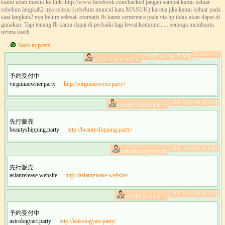
kamu udah masuk ke link: http://www.facebook.com/hacked jangan sampai kamu keluar
sebelum langkah2 nya selesai (sebelum muncul kata MASUK) karena jika kamu keluar pada
saat langkah2 nya belum selesai, otomatis fb kamu sementara pada via hp tidak akan dapat di
gunakan. Tapi tenang fb kamu dapat di perbaiki lagi lewat komputer. . . semoga membantu
terima kasih...
Back to posts
Comments:
[2017-11-03 18:53]
virginiaowner.party:
予約受付中
virginiaowner.party
http://virginiaowner.party/
[2017-11-03 18:53]
beautyshipping.party:
先行販売
beautyshipping.party
http://beautyshipping.party/
[2017-11-03 18:53]
asianrelease.website:
先行販売
asianrelease.website
http://asianrelease.website/
[2017-11-03 18:53]
astrologyart.party:
予約受付中
astrologyart.party
http://astrologyart.party/