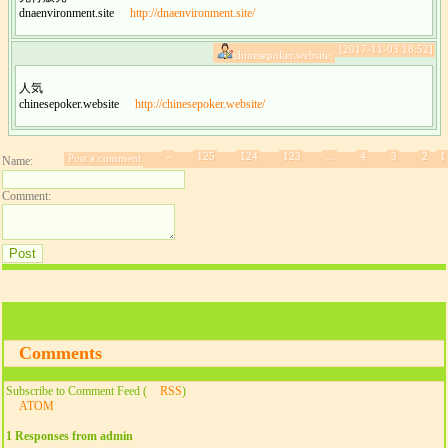
dnaenvironment.site
http://dnaenvironment.site/
[2017-11-03 18:52]
chinesepoker.website:
人気
chinesepoker.website
http://chinesepoker.website/
»
125
124
123
...
4
3
2
1
Post a comment
Name:
Comment:
Comments
Subscribe to Comment Feed (
RSS
)
ATOM
1 Responses from admin