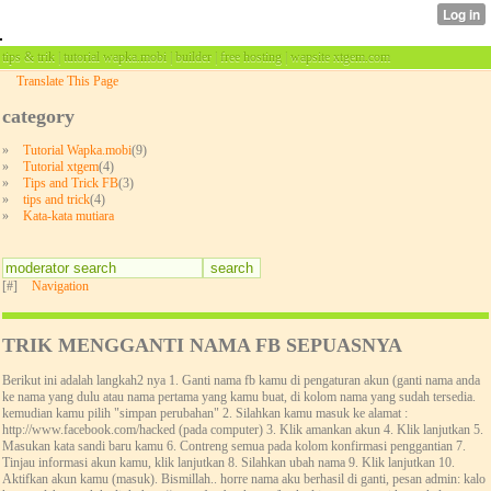
tips & trik | tutorial wapka.mobi | builder | free hosting | wapsite xtgem.com
Translate This Page
category
»
Tutorial Wapka.mobi
(9)
»
Tutorial xtgem
(4)
»
Tips and Trick FB
(3)
»
tips and trick
(4)
»
Kata-kata mutiara
[#]
Navigation
TRIK MENGGANTI NAMA FB SEPUASNYA
Berikut ini adalah langkah2 nya 1. Ganti nama fb kamu di pengaturan akun (ganti nama anda
ke nama yang dulu atau nama pertama yang kamu buat, di kolom nama yang sudah tersedia.
kemudian kamu pilih "simpan perubahan" 2. Silahkan kamu masuk ke alamat :
http://www.facebook.com/hacked (pada computer) 3. Klik amankan akun 4. Klik lanjutkan 5.
Masukan kata sandi baru kamu 6. Contreng semua pada kolom konfirmasi penggantian 7.
Tinjau informasi akun kamu, klik lanjutkan 8. Silahkan ubah nama 9. Klik lanjutkan 10.
Aktifkan akun kamu (masuk). Bismillah.. horre nama aku berhasil di ganti, pesan admin: kalo