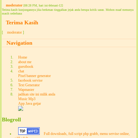
moderator
[08:28 PM, hari ini-februari-12]
Terima kasih kunjungannya jika berkenan tinggalkan jejak anda berupa kritik saran. Mohon maaf menunya
masih sederhana
Terima Kasih
[
moderator
]
Navigation
Home
about me
guestbook
chat
Pixel banner generator
facebook servise
Text Generator
Wapmaster
jadikan site ini milik anda
Music Mp3
App Java getjar
Blogroll
Full downloads, full script php grabb, menu servise online,