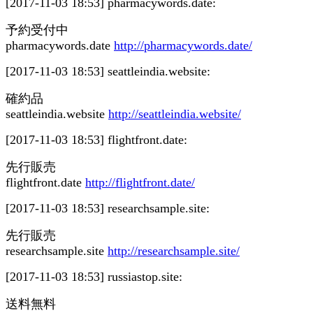
[2017-11-03 18:53]
pharmacywords.date:
予約受付中
pharmacywords.date
http://pharmacywords.date/
[2017-11-03 18:53]
seattleindia.website:
確約品
seattleindia.website
http://seattleindia.website/
[2017-11-03 18:53]
flightfront.date:
先行販売
flightfront.date
http://flightfront.date/
[2017-11-03 18:53]
researchsample.site:
先行販売
researchsample.site
http://researchsample.site/
[2017-11-03 18:53]
russiastop.site:
送料無料