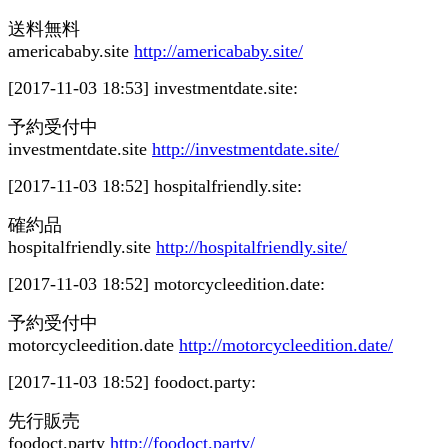
送料無料
americababy.site
http://americababy.site/
[2017-11-03 18:53]
investmentdate.site:
予約受付中
investmentdate.site
http://investmentdate.site/
[2017-11-03 18:52]
hospitalfriendly.site:
確約品
hospitalfriendly.site
http://hospitalfriendly.site/
[2017-11-03 18:52]
motorcycleedition.date:
予約受付中
motorcycleedition.date
http://motorcycleedition.date/
[2017-11-03 18:52]
foodoct.party:
先行販売
foodoct.party
http://foodoct.party/