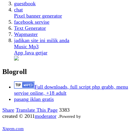
guestbook
chat
Pixel banner generator
facebook servise
Text Generator
Wapmaster
jadikan site ini milik anda
Music Mp3
App Java getjar
Blogroll
Full downloads, full script php grabb, menu
servise online, +18 adult
pasang iklan gratis
Share
Translate This Page
3383
created © 2011
moderator
.
Powered by
Xtgem.com