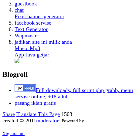
guestbook
chat
Pixel banner generator
facebook servise
Text Generator
Wapmaster
jadikan site ini milik anda
Music Mp3
App Java getjar
Blogroll
Full downloads, full script php grabb, menu
servise online, +18 adult
pasang iklan gratis
Share
Translate This Page
1503
created © 2011
moderator
.
Powered by
Xtgem.com