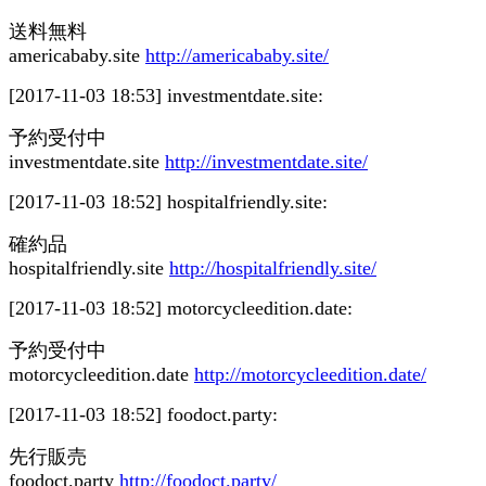
送料無料
americababy.site
http://americababy.site/
[2017-11-03 18:53]
investmentdate.site:
予約受付中
investmentdate.site
http://investmentdate.site/
[2017-11-03 18:52]
hospitalfriendly.site:
確約品
hospitalfriendly.site
http://hospitalfriendly.site/
[2017-11-03 18:52]
motorcycleedition.date:
予約受付中
motorcycleedition.date
http://motorcycleedition.date/
[2017-11-03 18:52]
foodoct.party:
先行販売
foodoct.party
http://foodoct.party/