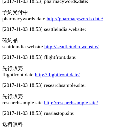
[2017-11-03 18:53]
pharmacywords.date:
予約受付中
pharmacywords.date
http://pharmacywords.date/
[2017-11-03 18:53]
seattleindia.website:
確約品
seattleindia.website
http://seattleindia.website/
[2017-11-03 18:53]
flightfront.date:
先行販売
flightfront.date
http://flightfront.date/
[2017-11-03 18:53]
researchsample.site:
先行販売
researchsample.site
http://researchsample.site/
[2017-11-03 18:53]
russiastop.site:
送料無料