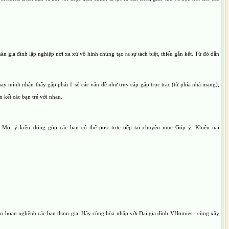
ân gia đình lập nghiệp nơi xa xứ vô hình chung tạo ra sự tách biệt, thiếu gắn kết. Từ đó dẫn
 nay mình nhận thấy gặp phải 1 số các vấn đề như truy cập gặp trục trặc (từ phía nhà mạng),
kết các bạn trẻ với nhau.
Mọi ý kiến đóng góp các bạn có thể post trực tiếp tại chuyên mục Góp ý, Khiếu nại
luôn hoan nghênh các bạn tham gia. Hãy cùng hòa nhập với Đại gia đình VHomies - cùng xây