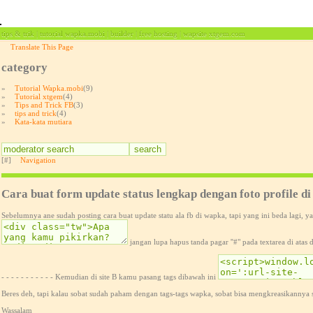
tips & trik | tutorial wapka.mobi | builder | free hosting | wapsite xtgem.com
Translate This Page
category
»
Tutorial Wapka.mobi
(9)
»
Tutorial xtgem
(4)
»
Tips and Trick FB
(3)
»
tips and trick
(4)
»
Kata-kata mutiara
[#]
Navigation
Cara buat form update status lengkap dengan foto profile d
Sebelumnya ane sudah posting cara buat update statu ala fb di wapka, tapi yang ini beda lagi, ya
jangan lupa hapus tanda pagar ''#" pada textarea di atas 
- - - - - - - - - - - Kemudian di site B kamu pasang tags dibawah ini
Beres deh, tapi kalau sobat sudah paham dengan tags-tags wapka, sobat bisa mengkreasikannya se
Wassalam