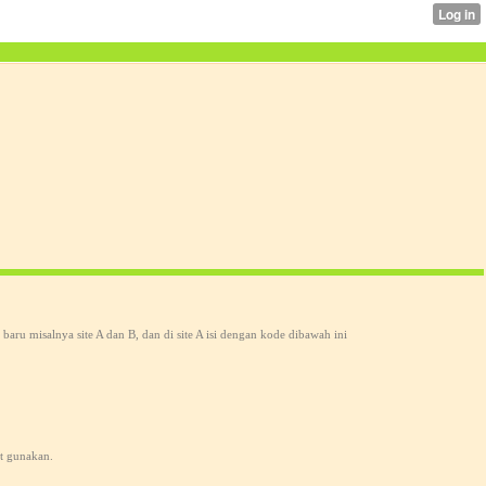
 baru misalnya site A dan B, dan di site A isi dengan kode dibawah ini
at gunakan.