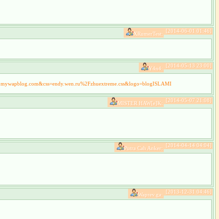
[2014-06-01 01:46]
XRumerTest:
[2014-05-13 23:00]
Y4n4:
mi.mywapblog.com&css=endy.wen.ru%2Fzhuextreme.css&logo=blogISLAMI
[2014-05-07 21:08]
MISTER HAW[e]K:
[2014-04-14 04:04]
Putra Cah Anker:
[2013-12-31 04:46]
Waprev.ga: