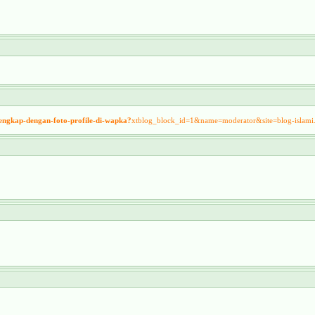
lengkap-dengan-foto-profile-di-wapka?
xtblog_block_id=1&name=moderator&site=blog-isla