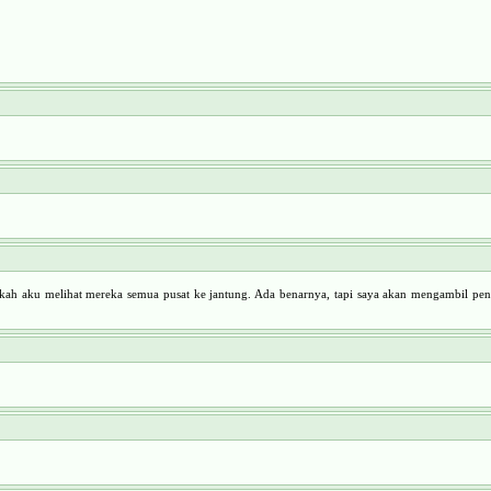
kah aku melihat mereka semua pusat ke jantung. Ada benarnya, tapi saya akan mengambil pendap