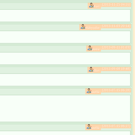
[2013-11-25 04:55]
#uri:
[2013-11-03 20:14]
Wahyudin:
[2013-09-11 01:03]
putra:
[2013-09-08 19:48]
fikri:
[2013-07-15 06:28]
taufik:
[2013-07-15 06:27]
taufik: