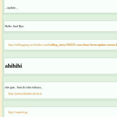
...update...
Hello. And Bye.
http://xtblogging.yn.lt/index.wml/
xtblog_entry/118221-cara-buat-form-update-status-
ahihihi
oke gan.. bisa di coba triknya..
http://putracahanker.heck.in
http://waprev.ga