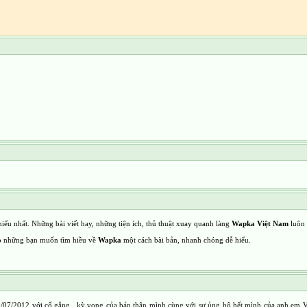
 hiểu nhất. Những bài viết hay, những tiện ích, thủ thuật xuay quanh làng
Wapka Việt Nam
luôn 
cho những bạn muốn tìm hiều về
Wapka
một cách bài bản, nhanh chóng dễ hiểu.
/2012 với cố gắng , kỳ vọng của bản thân mình cùng với sự ủng hộ hết mình của anh em VHom