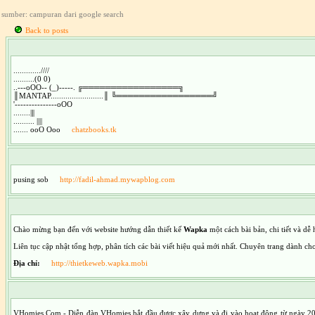
sumber: campuran dari google search
Back to posts
.............////
..........(0 0)
..---oOO-- (_)-----. ╔═════════════════╗
║MANTAP.........................║ ╚═════════════════╝
'---------------oOO
........|
|
|
.......... ||||
....... ooO Ooo
chatzbooks.tk
pusing sob
http://fadil-ahmad.mywapblog.com
Chào mừng bạn đến với website hướng dẫn thiết kế
Wapka
một cách bài bản, chi tiết và dễ
Liên tục cập nhật tổng hợp, phân tích các bài viết hiệu quả mới nhất. Chuyên trang dành 
Địa chỉ:
http://thietkeweb.wapka.mobi
VHomies.Com - Diễn đàn VHomies bắt đầu được xây dựng và đi vào hoạt động từ ngày 20/07