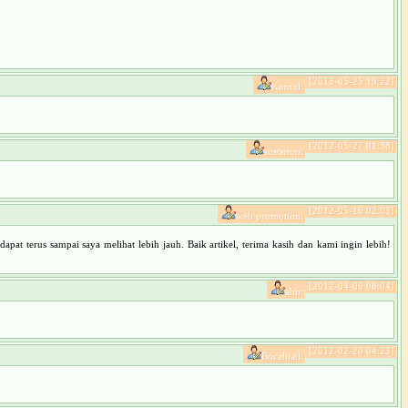
[2013-05-25 19:22]
Kontol:
[2012-05-27 01:38]
sustanon:
[2012-05-16 02:03]
web promotion:
at terus sampai saya melihat lebih jauh. Baik artikel, terima kasih dan kami ingin lebih!
[2012-04-06 08:04]
ahh:
[2012-02-20 04:23]
Bocahjail: