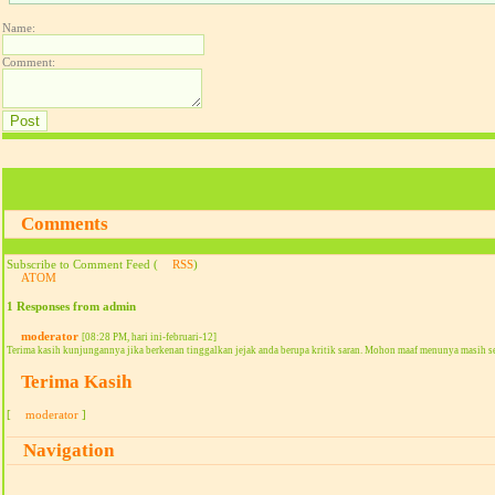
Name:
Comment:
Comments
Subscribe to Comment Feed (
RSS
)
ATOM
1 Responses from admin
moderator
[08:28 PM, hari ini-februari-12]
Terima kasih kunjungannya jika berkenan tinggalkan jejak anda berupa kritik saran. Mohon maaf menunya masih s
Terima Kasih
[
moderator
]
Navigation