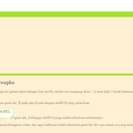
i wapka
ng ini update status dengan foto profil, okelah ane langsung share . 1) buat dulu 2 buah halaman
dan ganti site_B pada tags di atas dengan siteID B yang sobat buat.
ganti site_A Dengan siteID A yang sudah sobat buat sebelumnya.
suai keinginan sobat, dan agar kelihatan indah sobat bisa ganti div-div nya sesuai css yang sob