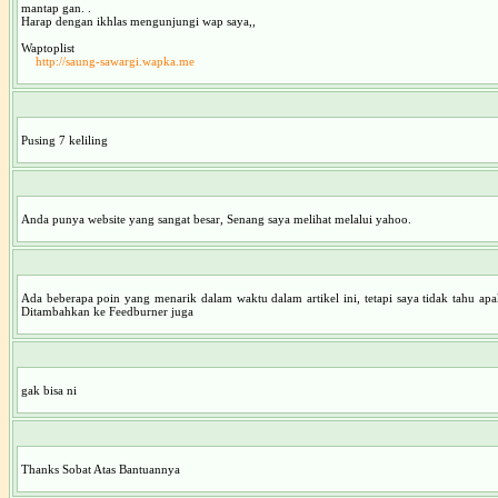
mantap gan. .
Harap dengan ikhlas mengunjungi wap saya,,
Waptoplist
http://saung-sawargi.wapka.me
Pusing 7 keliling
Anda punya website yang sangat besar, Senang saya melihat melalui yahoo.
Ada beberapa poin yang menarik dalam waktu dalam artikel ini, tetapi saya tidak tahu apa
Ditambahkan ke Feedburner juga
gak bisa ni
Thanks Sobat Atas Bantuannya