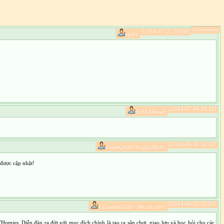
Comments:
[2014-07-27 00:10]
epulz:
[2014-07-06 18:38]
Fadil Ahmad:
[2014-06-30 10:23]
ThietKeWeb.Wapka.Mobi:
được cập nhật!
[2014-06-22 21:05]
VHomies.Com - We are one!:
ies. Diễn đàn ra đời với mục đích chính là tạo ra sân chơi, giao lưu và học hỏi cho các