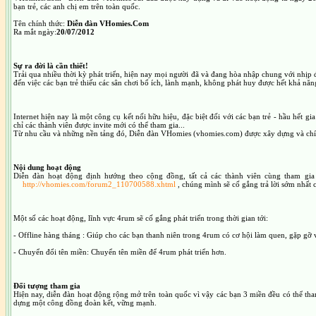
bạn trẻ, các anh chị em trên toàn quốc.
Tên chính thức:
Diễn đàn VHomies.Com
Ra mắt ngày:
20/07/2012
Sự ra đời là cần thiết!
Trải qua nhiều thời kỳ phát triển, hiện nay mọi người đã và đang hòa nhập chung với nhịp độ
đến việc các bạn trẻ thiếu các sân chơi bổ ích, lành mạnh, không phát huy được hết khả nă
Internet hiện nay là một công cụ kết nối hữu hiệu, đặc biệt đối với các bạn trẻ - hầu hết 
chỉ các thành viên được invite mới có thể tham gia...
Từ nhu cầu và những nền tảng đó, Diễn đàn VHomies (vhomies.com) được xây dựng và chính t
Nội dung hoạt động
Diễn đàn hoạt động định hướng theo cộng đồng, tất cả các thành viên cùng tham gi
http://vhomies.com/forum2_110700588.xhtml
, chúng mình sẽ cố gắng trả lời sớm nhất c
Một số các hoạt động, lĩnh vực 4rum sẽ cố gắng phát triển trong thời gian tới:
- Offline hàng tháng : Giúp cho các bạn thanh niên trong 4rum có cơ hội làm quen, gặp gỡ v
- Chuyển đổi tên miền: Chuyển tên miền để 4rum phát triển hơn.
Đối tượng tham gia
Hiện nay, diễn đàn hoạt động rộng mở trên toàn quốc vì vậy các bạn 3 miền đều có thể th
dựng một công đồng đoàn kết, vững mạnh.