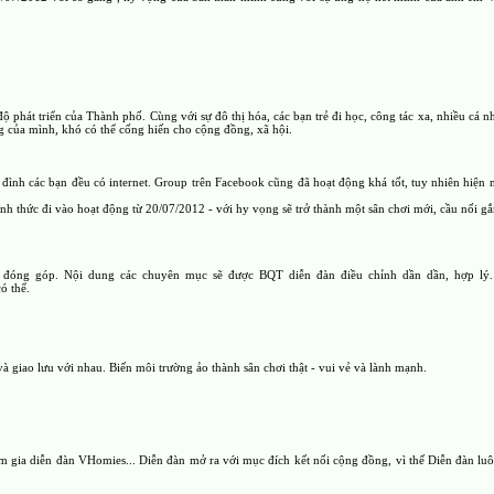
 phát triển của Thành phố. Cùng với sự đô thị hóa, các bạn trẻ đi học, công tác xa, nhiều cá nh
ng của mình, khó có thể cống hiến cho cộng đồng, xã hội.
gia đình các bạn đều có internet. Group trên Facebook cũng đã hoạt động khá tốt, tuy nhiên hiện
hức đi vào hoạt động từ 20/07/2012 - với hy vọng sẽ trở thành một sân chơi mới, cầu nối gắn 
a đóng góp. Nội dung các chuyên mục sẽ được BQT diễn đàn điều chỉnh dần dần, hợp lý. 
ó thể.
à giao lưu với nhau. Biến môi trường ảo thành sân chơi thật - vui vẻ và lành mạnh.
am gia diễn đàn VHomies... Diễn đàn mở ra với mục đích kết nối cộng đồng, vì thế Diễn đàn 