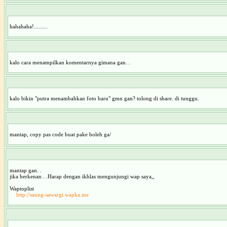
hahahaha!.........
kalo cara menampilkan komentarnya gimana gan. .
kalo bikin "putra menambahkan foto baru" gmn gan? tolong di share. di tunggu.
mantap, copy pas code buat pake boleh ga/
mantap gan. .
jika berkenan . .Harap dengan ikhlas mengunjungi wap saya,,
Waptoplist
http://saung-sawargi.wapka.me