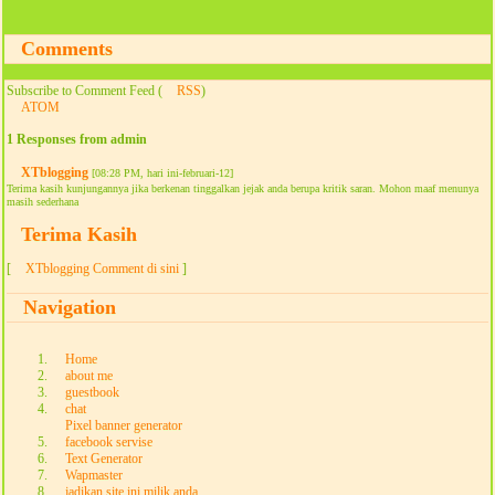
Comments
Subscribe to Comment Feed (
RSS
)
ATOM
1 Responses from admin
XTblogging
[08:28 PM, hari ini-februari-12]
Terima kasih kunjungannya jika berkenan tinggalkan jejak anda berupa kritik saran. Mohon maaf menunya
masih sederhana
Terima Kasih
[
XTblogging Comment di sini
]
Navigation
Home
about me
guestbook
chat
Pixel banner generator
facebook servise
Text Generator
Wapmaster
jadikan site ini milik anda