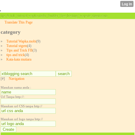
tips & trik | tutorial wapka.mobi | builder | free hosting | wapsite xtgem.com
Translate This Page
category
»
Tutorial Wapka.mobi
(9)
»
Tutorial xtgem
(4)
»
Tips and Trick FB
(3)
»
tips and trick
(4)
»
Kata-kata mutiara
[#]
Navigation
Masukan nama anda :
Url Tanpa http://:
Masukan url CSS tanpa http://
Masukan url logo tanpa http://