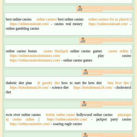
[2018-07-11 14:25]
leniDrieclawl:
best online casino
online casinos
best online casino
online casinos for us players
|
https://onlinecasinoatt.com/
- casino real money
https://onlinecasinoatt.com/
-
online gambling casino
[2018-07-11 14:16]
AlecpSkilk:
online casino bonus
casino blackjack
online casino games
casino online
|
https://onlinecasinoslotsmaxx.com/
- play casino
https://onlinecasinoslotsmaxx.com/
- online casino games
[2018-07-11 14:14]
KillSuisy:
diabetic diet plan
dr gundry diet
how to start the keto diet
fatty liver diet
|
https://ketodietmax24.com/
- science diet
https://ketodietmax24.com/
- cholesterol
diet
[2018-07-11 14:13]
BupBlinly:
twin river online casino
betfair online casino
hollywood online casino
playmgm
nj casino online
|
https://onlinecasinoleo.com/
- jackpot party casino
https://onlinecasinoleo.com/
- soaring eagle casino
[2018-07-11 14:12]
sparriews: