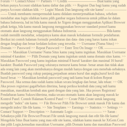
Forum >> Contact/Abuse >> Partners >> Credits ------------------------- Buat kamu yang
belum punya Account silahkan kamu daftar dan pilih: >> Register Dan bagi kamu yang sudah
punya Account silahkan klik: >> Login/ Masuk Dan langsung edit site kamu! -------------------
------ Untuk membantu mempermudah kamu didalam menterjemahkan bahasa, sebelum
mendaftar atau login silahkan kamu pilih gambar negara Indonesia untuk pilihan ke dalam
bahasa Indonesia, hal ini bila kamu masuk ke Xtgem dengan menggunakan Aplikasi Browser
pihak ketiga, bila kamu masuk langsung menggunakan browser standard ponsel kamu
otomatis akan langsung menggunakan Bahasa Indonesia. ------------------------- Bila kamu
sudah memilih mendaftar, selanjutnya kamu akan masuk kehalaman formulir pendaftaran.
Berikut ini contoh halaman formulir pendaftaran dan data- data yang harus kamu isikan
dengan lengkap dan benar kedalam kolom yang tersedia. >> Username (Nama Situs) >>
Domain >> Password >> Repeat Password >> Enter Text On Image >> OK -------------------
------ >> Masukkan Username/ Nama Situs kamu yang kamu inginkan. Masukkan Username
minimal 4 karakter. >> Pilih Domain yang kamu inginkan untuk nama domain situs kamu. >>
Masukkan Password yang kamu inginkan minimal 8 huruf/ karakter dan maximal 16 huruf/
karakter. Buatlah Password yang sekiranya menurut kamu benar- benar aman dan tidak akan
ada orang lain yang akan membukanya dengan mudah hanya dengan cara menebak-nebaknya.
Buatlah password yang cukup panjang,perpaduan antara huruf dan angka,huruf kecil dan
huruf besar. >> Masukkan kembali password yang tadi kamu buat di kolom Repeat
Password. Jika semua data sudah kamu isikan secara lengkap dan benar, lalu tekan: >> OK
Jika proses registrasi gagal/belum diterima, harap periksa kembali data yang tadi kamu
masukkan, masukkan kembali atau ganti dengan data yang lain. Jika proses Registrasi/
Pendaftaran kamu Sukses/diterima, maka secara otomatis kamu akan langsung masuk ke
Kontrol Panel. Contoh Halaman Kontrol Panel >> Create Pilih Create untuk langsung
mengedit "index" site kamu. >> File Browser Pilih File Browser untuk masuk File kamu dan
mengedit index/ file-file kamu. >> Site Templates >> Earnings >> Statistics >> Settings >>
Contact/ Support >> Description >> Automatic Login ------------------------- >> Saran :
Sebaiknya pilih File Browser/Pencari File untuk langsung masuk dan edit file-file kamu!
Mengelola Situs Buat kamu yang mau edit site kamu, silahkan kamu masuk ke XtGem.Com
dan pilih Login,kemudian masukkan Username, pilih Domain kamu dan masukkan Password