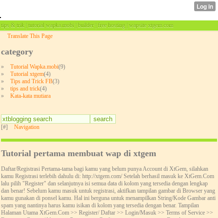
tips & trik | tutorial wapka.mobi | builder | free hosting | wapsite xtgem.com
Translate This Page
category
»
Tutorial Wapka.mobi
(9)
»
Tutorial xtgem
(4)
»
Tips and Trick FB
(3)
»
tips and trick
(4)
»
Kata-kata mutiara
[#]
Navigation
Tutorial pertama membuat wap di xtgem
Daftar/Registrasi Pertama-tama bagi kamu yang belum punya Account di XtGem, silahkan
kamu Registrasi terlebih dahulu di: http://xtgem.com/ Setelah berhasil masuk ke XtGem.Com
lalu pilih "Register" dan selanjutnya isi semua data di kolom yang tersedia dengan lengkap
dan benar! Sebelum kamu masuk untuk registrasi, aktifkan tampilan gambar di Browser yang
kamu gunakan di ponsel kamu. Hal ini berguna untuk menampilkan String/Kode Gambar anti
spam yang nantinya harus kamu isikan di kolom yang tersedia dengan benar. Tampilan
Halaman Utama XtGem.Com >> Register/ Daftar >> Login/Masuk >> Terms of Service >>