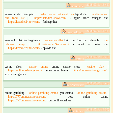
[2018-07-11 13:46]
muroplork:
ketogenic diet meal plan
mediterranean diet meal plan
liquid diet
mediterranean
diet food list
|
https://ketodiet24now.com/
- apple cider vinegar diet
https://ketodiet24now.com/
- fodmap diet
[2018-07-11 13:46]
speewhedbrero:
ketogenic diet for beginners
vegetarian diet
keto diet food list printable
diet
cabbage soup
|
https://ketodiet24now.com/
- what is keto diet
https://ketodiet24now.com/
- optavia diet
[2018-07-11 13:46]
tiststori:
casino slots
casino online
online casino slots
casino play
|
https://onlinecasinovgs.com/
- online casino bonus
https://onlinecasinovgs.com/
-
gsn casino games
[2018-07-11 13:46]
cartAnassepes:
online gambling
online gambling casino
gsn casino
online gambling casino
|
https://777onlinecasinousa.com/
- best online casino
https://777onlinecasinousa.com/
- best online casinos
[2018-07-11 13:38]
scetsbure: