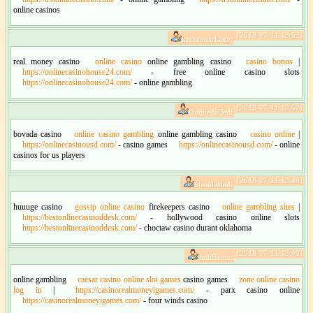
online casinos
[2018-07-11 13:52]
kernanuarkaxy:
real money casino
online casino
online gambling casino
casino bonus
|
https://onlinecasinohouse24.com/
- free online casino slots
https://onlinecasinohouse24.com/
- online gambling
[2018-07-11 13:52]
DiupiedaCed:
bovada casino
online casino gambling
online gambling casino
casino online
|
https://onlinecasinousd.com/
- casino games
https://onlinecasinousd.com/
- online
casinos for us players
[2018-07-11 13:49]
FleepleHed:
huuuge casino
gossip online casino
firekeepers casino
online gambling sites
|
https://bestonlinecasinoddesk.com/
- hollywood casino online slots
https://bestonlinecasinoddesk.com/
- choctaw casino durant oklahoma
[2018-07-11 13:49]
JuthHeere:
online gambling
caesar casino online slot games
casino games
zone online casino
log in
|
https://casinorealmoneyigames.com/
- parx casino online
https://casinorealmoneyigames.com/
- four winds casino