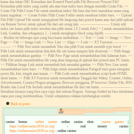
kamu dan tekan OK! Kemudian dari Kontrol Panel pilih File Browser/ Pencari File!
Kemudian pilih index yang sudah ada atau buat index baru dengan memilih Create File. >>
Create File Pilih Create File untuk membuat index/ file baru dan beri/ masukkan nama yang
kamu inginkan. >> Create Folder Pilih Create Folder untuk membuat folder baru. >> Upload
File Pilih Upload File untuk mengupload file langsung dari ponsel kamu atau dari pilih upload
via Remote Server untuk upload file dari site orang lain. ------------------------- Untuk edit
index site kamu pilih index tersebut dan pilih tanda: [ E ] untuk Edit [ + ] untuk menambahkan
Link, Gambar, dan sebagainya. [ - ] untuk menghapus block yang dipilih. -----------------------
-- Berikut ini beberapa opsi yang bisa kamu tambahkan: >> Text >> Link >> Image >> New
Page >> File >> Image Link >> New Line >> Align >> Code >> XT Function ----------------
--------- >> Pilih Text untuk menambah Teks dan pilih Font untuk memilih type huruf. >>
Pilih Link untuk memasukkan link,link file site kamu maupun link eksternal. >> Pilih Image
untuk menambahkan gambar. >> Pilih New Page untuk menambahkan link halaman baru. >>
Pilih File untuk menambahkan file yang akan langsung di upload dari ponsel atau PC kamu.
>> Pilihkan Image Link untuk menambah link memakai gambar. >> Pilih New Line untuk
menambahkan baris baru. >> Pilih Align untuk menambahkan Paragraf baru guna mengatur
posisi file, kiri, tengah atau kanan. >> Pilih Code untuk menambahkan script kode HTML
disite kamu. >> Pilih XT Function untuk menambahkan Tanggal dan Waktu, Counter, Online,
Advertisement, Country/Negara pengguna, Browser pengguna, IP browser, Daftar File, RSS
Reader dan Local File Include untuk menambahkan file dari site kamu. -------------------------
Demikian kiranya yang bisa saya copy dari tulisan Rogens. Semoga Artikel ini bisa membantu
siapa pun yang membutuhkan. Untuk selanjutnya silakan kembangkan sendiri.
Back to posts
Comments:
[2018-07-11 14:28]
ecottenuddefs:
casino bonus
online casino
online casino slots
casino games
|
https://onlinecasino2018.us.org/
- real money casino
https://onlinecasino2018.us.org/
- online casino