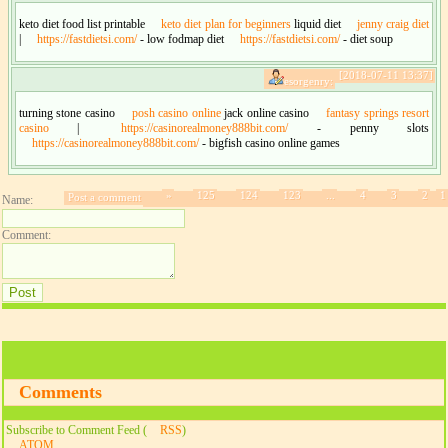
keto diet food list printable
keto diet plan for beginners
liquid diet
jenny craig diet
|
https://fastdietsi.com/
- low fodmap diet
https://fastdietsi.com/
- diet soup
[2018-07-11 13:37]
esorgenry:
turning stone casino
posh casino online
jack online casino
fantasy springs resort
casino
|
https://casinorealmoney888bit.com/
- penny slots
https://casinorealmoney888bit.com/
- bigfish casino online games
»
125
124
123
...
4
3
2
1
Post a comment
Name:
Comment:
Comments
Subscribe to Comment Feed (
RSS
)
ATOM