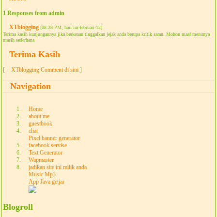
1 Responses from admin
XTblogging
[08:28 PM, hari ini-februari-12]
Terima kasih kunjungannya jika berkenan tinggalkan jejak anda berupa kritik saran. Mohon maaf menunya
masih sederhana
Terima Kasih
[
XTblogging Comment di sini
]
Navigation
Home
about me
guestbook
chat
Pixel banner generator
facebook servise
Text Generator
Wapmaster
jadikan site ini milik anda
Music Mp3
App Java getjar
Blogroll