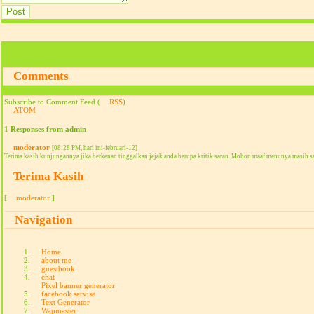
Comments
Subscribe to Comment Feed (
RSS
)
ATOM
1 Responses from admin
moderator
[08:28 PM, hari ini-februari-12]
Terima kasih kunjungannya jika berkenan tinggalkan jejak anda berupa kritik saran. Mohon maaf menunya masih s
Terima Kasih
[
moderator
]
Navigation
Home
about me
guestbook
chat
Pixel banner generator
facebook servise
Text Generator
Wapmaster