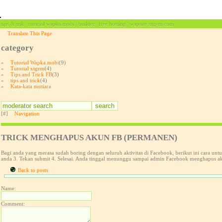
tips & trik | tutorial wapka.mobi | builder | free hosting | wapsite xtgem.com
Translate This Page
category
»
Tutorial Wapka.mobi
(9)
»
Tutorial xtgem
(4)
»
Tips and Trick FB
(3)
»
tips and trick
(4)
»
Kata-kata mutiara
[#]
Navigation
TRICK MENGHAPUS AKUN FB (PERMANEN)
Bagi anda yang merasa sudah boring dengan seluruh aktivitas di Facebook, berikut ini cara 
anda 3. Tekan submit 4. Selesai. Anda tinggal menunggu sampai admin Facebook menghapus 
Back to posts
Name:
Comment: