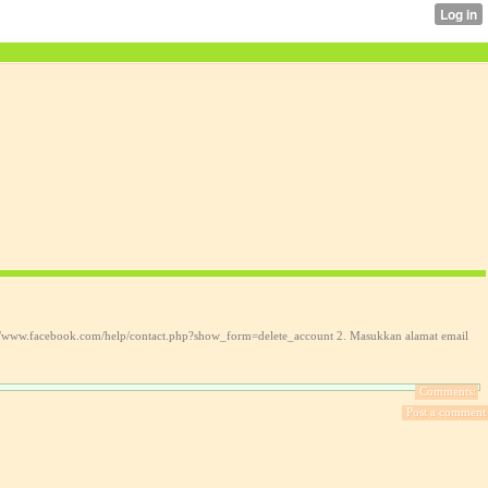
tp://www.facebook.com/help/contact.php?show_form=delete_account 2. Masukkan alamat email
Comments:
Post a comment