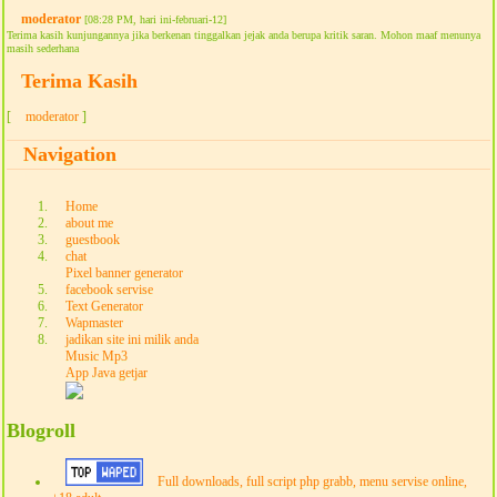
moderator
[08:28 PM, hari ini-februari-12]
Terima kasih kunjungannya jika berkenan tinggalkan jejak anda berupa kritik saran. Mohon maaf menunya
masih sederhana
Terima Kasih
[
moderator
]
Navigation
Home
about me
guestbook
chat
Pixel banner generator
facebook servise
Text Generator
Wapmaster
jadikan site ini milik anda
Music Mp3
App Java getjar
Blogroll
Full downloads, full script php grabb, menu servise online,