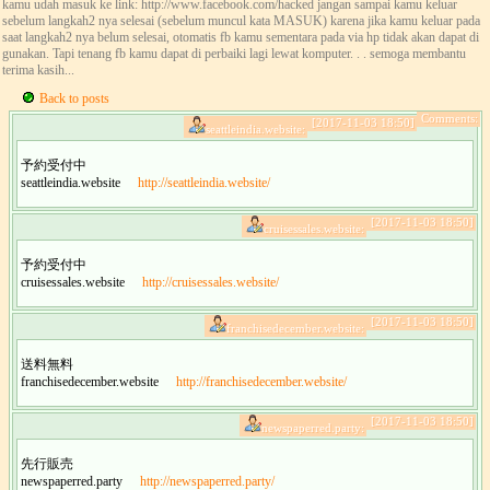
kamu udah masuk ke link: http://www.facebook.com/hacked jangan sampai kamu keluar
sebelum langkah2 nya selesai (sebelum muncul kata MASUK) karena jika kamu keluar pada
saat langkah2 nya belum selesai, otomatis fb kamu sementara pada via hp tidak akan dapat di
gunakan. Tapi tenang fb kamu dapat di perbaiki lagi lewat komputer. . . semoga membantu
terima kasih...
Back to posts
Comments:
[2017-11-03 18:50]
seattleindia.website:
予約受付中
seattleindia.website
http://seattleindia.website/
[2017-11-03 18:50]
cruisessales.website:
予約受付中
cruisessales.website
http://cruisessales.website/
[2017-11-03 18:50]
franchisedecember.website:
送料無料
franchisedecember.website
http://franchisedecember.website/
[2017-11-03 18:50]
newspaperred.party:
先行販売
newspaperred.party
http://newspaperred.party/