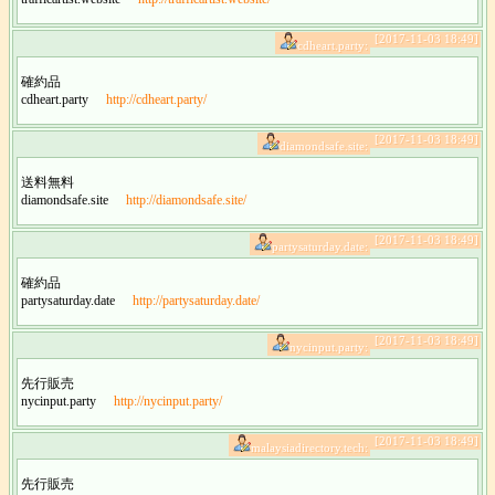
[2017-11-03 18:49]
cdheart.party:
確約品
cdheart.party
http://cdheart.party/
[2017-11-03 18:49]
diamondsafe.site:
送料無料
diamondsafe.site
http://diamondsafe.site/
[2017-11-03 18:49]
partysaturday.date:
確約品
partysaturday.date
http://partysaturday.date/
[2017-11-03 18:49]
nycinput.party:
先行販売
nycinput.party
http://nycinput.party/
[2017-11-03 18:49]
malaysiadirectory.tech:
先行販売