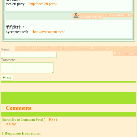
techleft.party
http://techleft.party/
[2017-11-03 18:49]
nyccontent.tech:
予約受付中
nyccontent.tech
http://nyccontent.tech/
»
125
124
123
...
6
5
4
3
2
1
«
Name:
Post a comment
Comment:
Comments
Subscribe to Comment Feed (
RSS
)
ATOM
1 Responses from admin