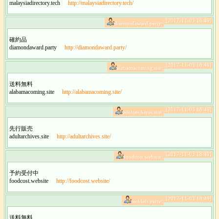
malaysiadirectory.tech
http://malaysiadirectory.tech/
[2017-11-03 18:49]
diamondaward.party:
確約品
diamondaward.party
http://diamondaward.party/
[2017-11-03 18:49]
alabamacoming.site:
送料無料
alabamacoming.site
http://alabamacoming.site/
[2017-11-03 18:49]
adultarchives.site:
先行販売
adultarchives.site
http://adultarchives.site/
[2017-11-03 18:49]
foodcost.website:
予約受付中
foodcost.website
http://foodcost.website/
[2017-11-03 18:49]
techleft.party:
送料無料