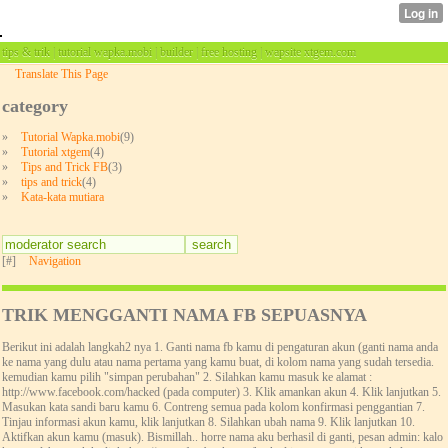
tips & trik | tutorial wapka.mobi | builder | free hosting | wapsite xtgem.com
Translate This Page
category
»
Tutorial Wapka.mobi
(9)
»
Tutorial xtgem
(4)
»
Tips and Trick FB
(3)
»
tips and trick
(4)
»
Kata-kata mutiara
[#]
Navigation
TRIK MENGGANTI NAMA FB SEPUASNYA
Berikut ini adalah langkah2 nya 1. Ganti nama fb kamu di pengaturan akun (ganti nama anda
ke nama yang dulu atau nama pertama yang kamu buat, di kolom nama yang sudah tersedia.
kemudian kamu pilih "simpan perubahan" 2. Silahkan kamu masuk ke alamat :
http://www.facebook.com/hacked (pada computer) 3. Klik amankan akun 4. Klik lanjutkan 5.
Masukan kata sandi baru kamu 6. Contreng semua pada kolom konfirmasi penggantian 7.
Tinjau informasi akun kamu, klik lanjutkan 8. Silahkan ubah nama 9. Klik lanjutkan 10.
Aktifkan akun kamu (masuk). Bismillah.. horre nama aku berhasil di ganti, pesan admin: kalo