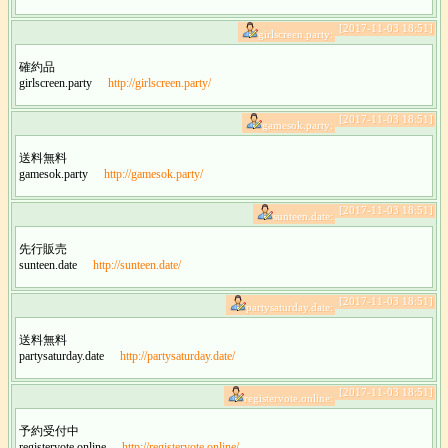
[2017-11-03 18:51]
girlscreen.party:
確約品
girlscreen.party
http://girlscreen.party/
[2017-11-03 18:51]
gamesok.party:
送料無料
gamesok.party
http://gamesok.party/
[2017-11-03 18:51]
sunteen.date:
先行販売
sunteen.date
http://sunteen.date/
[2017-11-03 18:51]
partysaturday.date:
送料無料
partysaturday.date
http://partysaturday.date/
[2017-11-03 18:51]
registervote.online:
予約受付中
registervote.online
http://registervote.online/