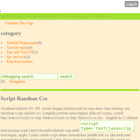
tips & trik | tutorial wapka.mobi | builder | free hosting | wapsite xtgem.com
Translate This Page
category
»
Tutorial Wapka.mobi
(9)
»
Tutorial xtgem
(4)
»
Tips and Trick FB
(3)
»
tips and trick
(4)
»
Kata-kata mutiara
[#]
Navigation
Script Random Css
Assalamu'alaikum Wr. Wb. sesuai dengan judulnya kali ini saya akan share tentang cara
membuat script random css. Langkah pertama anda siapkan dulu url cssnya, contoh
http://linkcss1/style.css http://linkcss2/style.css http://linkcss3.css dst... langkah ke 2 silahkan
anda pasang script seperti ini pada halaman wap anda
keterangan: angka 3 pada contoh script diatas menunjukan jumlah link css jika anda mau
menambahkan link cssnya menjadi 5 atau 10 css tinggal tambahkan saja kode seperti ini