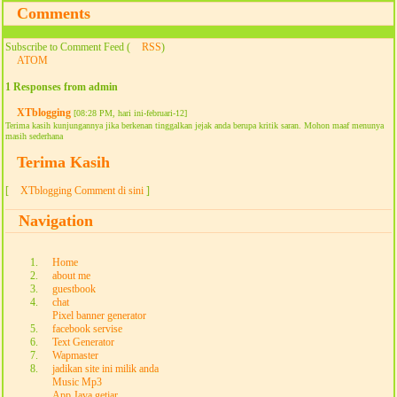
Comments
Subscribe to Comment Feed (
RSS
)
ATOM
1 Responses from admin
XTblogging
[08:28 PM, hari ini-februari-12]
Terima kasih kunjungannya jika berkenan tinggalkan jejak anda berupa kritik saran. Mohon maaf menunya
masih sederhana
Terima Kasih
[
XTblogging Comment di sini
]
Navigation
Home
about me
guestbook
chat
Pixel banner generator
facebook servise
Text Generator
Wapmaster
jadikan site ini milik anda
Music Mp3
App Java getjar