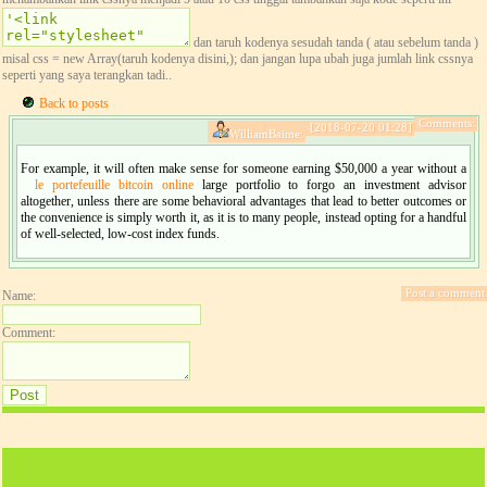
dan taruh kodenya sesudah tanda ( atau sebelum tanda )
misal css = new Array(taruh kodenya disini,); dan jangan lupa ubah juga jumlah link cssnya
seperti yang saya terangkan tadi..
Back to posts
Comments:
[2018-07-20 01:28]
WilliamBaime:
For example, it will often make sense for someone earning $50,000 a year without a
le portefeuille bitcoin online
large portfolio to forgo an investment advisor
altogether, unless there are some behavioral advantages that lead to better outcomes or
the convenience is simply worth it, as it is to many people, instead opting for a handful
of well-selected, low-cost index funds.
Post a comment
Name:
Comment: