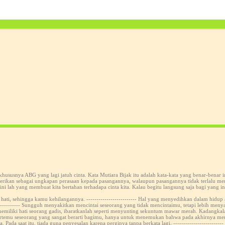
 khususnya ABG yang lagi jatuh cinta. Kata Mutiara Bijak itu adalah kata-kata yang benar-bena
 diberikan sebagai ungkapan perasaan kepada pasangannya, walaupun pasangannya tidak terlalu me
ini lah yang membuat kita bertahan terhadapa cinta kita. Kalau begitu langsung saja bagi yang 
h hati, sehingga kamu kehilangannya. ------------------------- Hal yang menyedihkan dalam hid
----------- Sungguh menyakitkan mencintai seseorang yang tidak mencintaimu, tetapi lebih men
u memiliki hati seorang gadis, ibaratkanlah seperti menyunting sekuntum mawar merah. Kadangka
bertemu seseorang yang sangat berarti bagimu, hanya untuk menemukan bahwa pada akhirnya menja
 saat itu, tiada guna penyesalan karena perginya tanpa berkata lagi. ------------------------- Ci