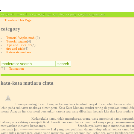
tips & trik | tutorial wapka.mobi | builder | free hosting | wapsite xtgem.com
Translate This Page
category
»
Tutorial Wapka.mobi
(9)
»
Tutorial xtgem
(4)
»
Tips and Trick FB
(3)
»
tips and trick
(4)
»
Kata-kata mutiara
[#]
Navigation
kata-kata mutiara cinta
biasanya sering dicari Kenapa? karena kata tersebut banyak dicari oleh kaum mudah
lebih pada sulit atau tidaknya dimengerti. Kata Kata Mutiara sendiri sering di gunakan untuk
mesra. Apapun itu kita mesti bersyukur karena apa yang diberikan kepada kita dan kata mutiara 
------------------------- Kadangkala kamu tidak menghargai orang yang mencintai kamu sepenu
bahwa pada akhirnya menjadi tidak berarti dan kamu harus membiarkannya pergi. --------------
menyatakan cintamu kepadanya. ------------------------- Seandainya kamu ingin mencintai ata
menusuk jari. ------------------------- Hal yang menyedihkan dalam hidup adalah ketika kamu 
kamu tidak menghargai orang yang mencintai kamu sepenuh hati, sehingga kamu kehilangannya. Pada