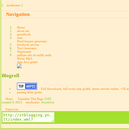
[
moderator
]
Navigation
Home
about me
guestbook
chat
Pixel banner generator
facebook servise
Text Generator
Wapmaster
jadikan site ini milik anda
Music Mp3
App Java getjar
Blogroll
Full downloads, full script php grabb, menu servise online, +18 a
pasang iklan gratis
Share
Translate This Page
2105
created © 2011
moderator
.
Powered by
Xtgem.com