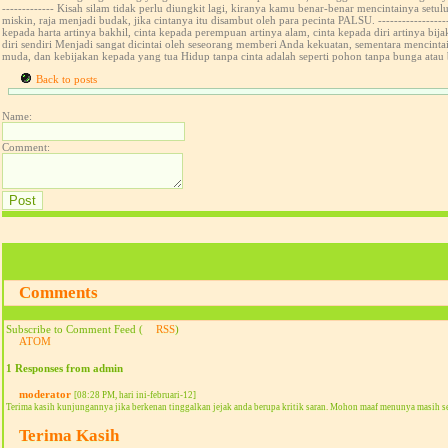
------------- Kisah silam tidak perlu diungkit lagi, kiranya kamu benar-benar mencintainya setul
miskin, raja menjadi budak, jika cintanya itu disambut oleh para pecinta PALSU. -------------
kepada harta artinya bakhil, cinta kepada perempuan artinya alam, cinta kepada diri artinya bijak
diri sendiri Menjadi sangat dicintai oleh seseorang memberi Anda kekuatan, sementara mencint
muda, dan kebijakan kepada yang tua Hidup tanpa cinta adalah seperti pohon tanpa bunga atau 
Back to posts
Name:
Comment:
Comments
Subscribe to Comment Feed (
RSS
)
ATOM
1 Responses from admin
moderator
[08:28 PM, hari ini-februari-12]
Terima kasih kunjungannya jika berkenan tinggalkan jejak anda berupa kritik saran. Mohon maaf menunya masih s
Terima Kasih