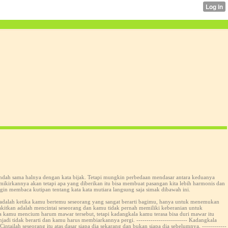
r indah sama halnya dengan kata bijak. Tetapi mungkin perbedaan mendasar antara keduanya
mikirkannya akan tetapi apa yang diberikan itu bisa membuat pasangan kita lebih harmonis dan
ingin membaca kutipan tentang kata kata mutiara langsung saja simak dibawah ini.
up adalah ketika kamu bertemu seseorang yang sangat berarti bagimu, hanya untuk menemukan
yakitkan adalah mencintai seseorang dan kamu tidak pernah memiliki keberanian untuk
la kamu mencium harum mawar tersebut, tetapi kadangkala kamu terasa bisa duri mawar itu
di tidak berarti dan kamu harus membiarkannya pergi. ------------------------- Kadangkala
ntailah seseorang itu atas dasar siapa dia sekarang dan bukan siapa dia sebelumnya. ------------