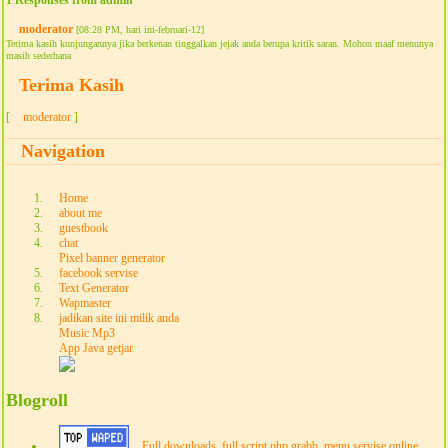
moderator
[08:28 PM, hari ini-februari-12]
Terima kasih kunjungannya jika berkenan tinggalkan jejak anda berupa kritik saran. Mohon maaf menunya
masih sederhana
Terima Kasih
[
moderator
]
Navigation
Home
about me
guestbook
chat
Pixel banner generator
facebook servise
Text Generator
Wapmaster
jadikan site ini milik anda
Music Mp3
App Java getjar
Blogroll
Full downloads, full script php grabb, menu servise online,