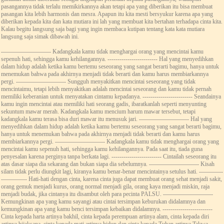
pasangannya tidak terlalu memikirkannya akan tetapi apa yang diberikan itu bisa membuat
pasangan kita lebih harmonis dan mesra. Apapun itu kita mesti bersyukur karena apa yang
diberikan kepada kita dan kata mutiara ini lah yang membuat kita bertahan terhadapa cinta kita.
Kalau begitu langsung saja bagi yang ingin membaca kutipan tentang kata kata mutiara
langsung saja simak dibawah ini.
------------------------- Kadangkala kamu tidak menghargai orang yang mencintai kamu
sepenuh hati, sehingga kamu kehilangannya. ------------------------- Hal yang menyedihkan
dalam hidup adalah ketika kamu bertemu seseorang yang sangat berarti bagimu, hanya untuk
menemukan bahwa pada akhirnya menjadi tidak berarti dan kamu harus membiarkannya
pergi. ------------------------- Sungguh menyakitkan mencintai seseorang yang tidak
mencintaimu, tetapi lebih menyakitkan adalah mencintai seseorang dan kamu tidak pernah
memiliki keberanian untuk menyatakan cintamu kepadanya. ------------------------- Seandainya
kamu ingin mencintai atau memiliki hati seorang gadis, ibaratkanlah seperti menyunting
sekuntum mawar merah. Kadangkala kamu mencium harum mawar tersebut, tetapi
kadangkala kamu terasa bisa duri mawar itu menusuk jari. ------------------------- Hal yang
menyedihkan dalam hidup adalah ketika kamu bertemu seseorang yang sangat berarti bagimu,
hanya untuk menemukan bahwa pada akhirnya menjadi tidak berarti dan kamu harus
membiarkannya pergi. ------------------------- Kadangkala kamu tidak menghargai orang yang
mencintai kamu sepenuh hati, sehingga kamu kehilangannya. Pada saat itu, tiada guna
penyesalan karena perginya tanpa berkata lagi. ------------------------- Cintailah seseorang itu
atas dasar siapa dia sekarang dan bukan siapa dia sebelumnya. ------------------------- Kisah
silam tidak perlu diungkit lagi, kiranya kamu benar-benar mencintainya setulus hati. ------------
------------- Hati-hati dengan cinta, karena cinta juga dapat membuat orang sehat menjadi sakit,
orang gemuk menjadi kurus, orang normal menjadi gila, orang kaya menjadi miskin, raja
menjadi budak, jika cintanya itu disambut oleh para pecinta PALSU. -------------------------
Kemungkinan apa yang kamu sayangi atau cintai tersimpan keburukan didalamnya dan
kemungkinan apa yang kamu benci tersimpan kebaikan didalamnya. -------------------------
Cinta kepada harta artinya bakhil, cinta kepada perempuan artinya alam, cinta kepada diri
artinya bijaksana, cinta kepada mati artinya hidup dan cinta kepada Tuhan artinya Takwa. ------