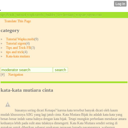
tips & trik | tutorial wapka.mobi | builder | free hosting | wapsite xtgem.com
Translate This Page
category
»
Tutorial Wapka.mobi
(9)
»
Tutorial xtgem
(4)
»
Tips and Trick FB
(3)
»
tips and trick
(4)
»
Kata-kata mutiara
[#]
Navigation
kata-kata mutiara cinta
biasanya sering dicari Kenapa? karena kata tersebut banyak dicari oleh kaum
mudah khususnya ABG yang lagi jatuh cinta. Kata Mutiara Bijak itu adalah kata-kata yang
benar-benar indah sama halnya dengan kata bijak. Tetapi mungkin perbedaan mendasar antara
keduanya lebih pada sulit atau tidaknya dimengerti. Kata Kata Mutiara sendiri sering di
gunakan untuk diberikan sebagai ungkapan perasaan kepada pasangannya, walaupun