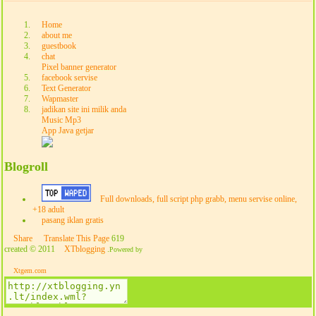
Home
about me
guestbook
chat
Pixel banner generator
facebook servise
Text Generator
Wapmaster
jadikan site ini milik anda
Music Mp3
App Java getjar
Blogroll
Full downloads, full script php grabb, menu servise online,
+18 adult
pasang iklan gratis
Share
Translate This Page
619
created © 2011
XTblogging
.
Powered by
Xtgem.com