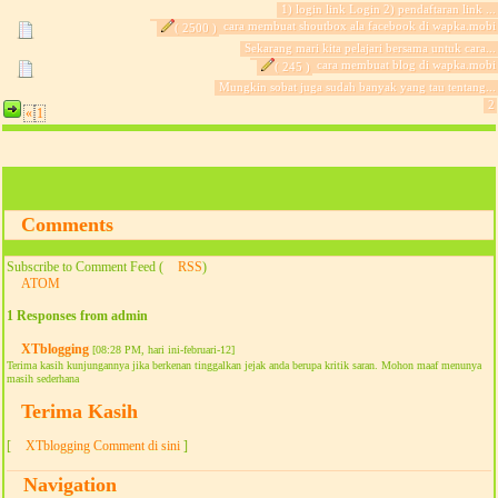
1) login link Login 2) pendaftaran link ...
cara membuat shoutbox ala facebook di wapka.mobi
( 2500 )
Sekarang mari kita pelajari bersama untuk cara...
cara membuat blog di wapka.mobi
( 245 )
Mungkin sobat juga sudah banyak yang tau tentang...
2
«
1
Comments
Subscribe to Comment Feed (
RSS
)
ATOM
1 Responses from admin
XTblogging
[08:28 PM, hari ini-februari-12]
Terima kasih kunjungannya jika berkenan tinggalkan jejak anda berupa kritik saran. Mohon maaf menunya
masih sederhana
Terima Kasih
[
XTblogging Comment di sini
]
Navigation