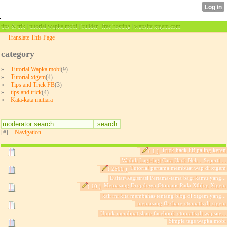
tips & trik | tutorial wapka.mobi | builder | free hosting | wapsite xtgem.com
Translate This Page
category
»
Tutorial Wapka.mobi
(9)
»
Tutorial xtgem
(4)
»
Tips and Trick FB
(3)
»
tips and trick
(4)
»
Kata-kata mutiara
[#]
Navigation
Trick hack FB paling keren
( 1 )
Waduh Lagi-lagi Cara Hack Neh... Seperti ...
Tutorial pertama membuat wap di xtgem
( 2500 )
Daftar/Registrasi Pertama-tama bagi kamu yang...
Memasang Dropdown Otomatis Pada Xtblog Xtgem
( 10 )
kali ini kita membahas tentang blog di xtgem yang...
memasang fb share otomatis di xtgem
Untuk membuat share facebook otomatis di wapsite...
Simple tags wapka.mobi