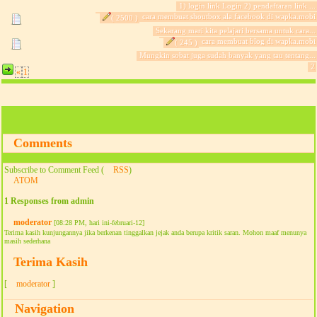
1) login link Login 2) pendaftaran link ...
cara membuat shoutbox ala facebook di wapka.mobi
( 2500 )
Sekarang mari kita pelajari bersama untuk cara...
cara membuat blog di wapka.mobi
( 245 )
Mungkin sobat juga sudah banyak yang tau tentang...
2
«
1
Comments
Subscribe to Comment Feed (
RSS
)
ATOM
1 Responses from admin
moderator
[08:28 PM, hari ini-februari-12]
Terima kasih kunjungannya jika berkenan tinggalkan jejak anda berupa kritik saran. Mohon maaf menunya
masih sederhana
Terima Kasih
[
moderator
]
Navigation