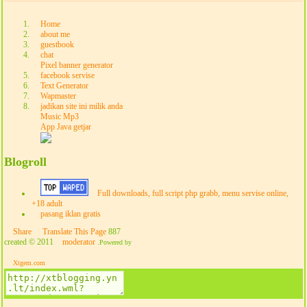
Home
about me
guestbook
chat
Pixel banner generator
facebook servise
Text Generator
Wapmaster
jadikan site ini milik anda
Music Mp3
App Java getjar
Blogroll
Full downloads, full script php grabb, menu servise online,
+18 adult
pasang iklan gratis
Share
Translate This Page
887
created © 2011
moderator
.
Powered by
Xtgem.com