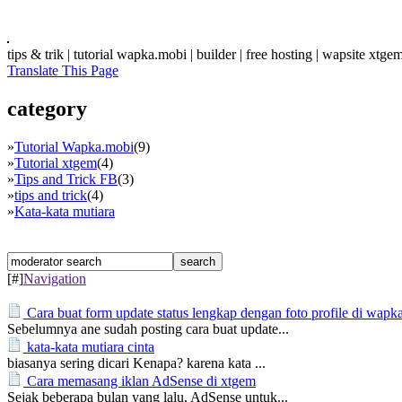
tips & trik | tutorial wapka.mobi | builder | free hosting | wapsite xtg
Translate This Page
category
»
Tutorial Wapka.mobi
(9)
»
Tutorial xtgem
(4)
»
Tips and Trick FB
(3)
»
tips and trick
(4)
»
Kata-kata mutiara
[#]
Navigation
Cara buat form update status lengkap dengan foto profile di wapk
Sebelumnya ane sudah posting cara buat update...
kata-kata mutiara cinta
biasanya sering dicari Kenapa? karena kata ...
Cara memasang iklan AdSense di xtgem
Sejak beberapa bulan yang lalu, AdSense untuk...