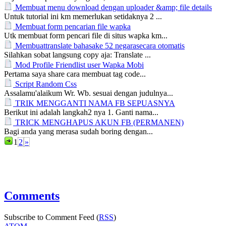
Membuat menu download dengan uploader &amp; file details
Untuk tutorial ini km memerlukan setidaknya 2 ...
Membuat form pencarian file wapka
Utk membuat form pencari file di situs wapka km...
Membuattranslate bahasake 52 negarasecara otomatis
Silahkan sobat langsung copy aja: Translate ...
Mod Profile Friendlist user Wapka Mobi
Pertama saya share cara membuat tag code...
Script Random Css
Assalamu'alaikum Wr. Wb. sesuai dengan judulnya...
TRIK MENGGANTI NAMA FB SEPUASNYA
Berikut ini adalah langkah2 nya 1. Ganti nama...
TRICK MENGHAPUS AKUN FB (PERMANEN)
Bagi anda yang merasa sudah boring dengan...
1
2
»
Comments
Subscribe to Comment Feed (
RSS
)