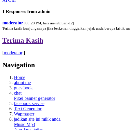
ATOM
1 Responses from admin
moderator
[08:28 PM, hari ini-februari-12]
Terima kasih kunjungannya jika berkenan tinggalkan jejak anda berupa kritik 
Terima Kasih
[
moderator
]
Navigation
Home
about me
guestbook
chat
Pixel banner generator
facebook servise
Text Generator
Wapmaster
jadikan site ini milik anda
Music Mp3
App Java getjar