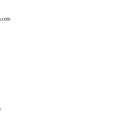
em.com
a