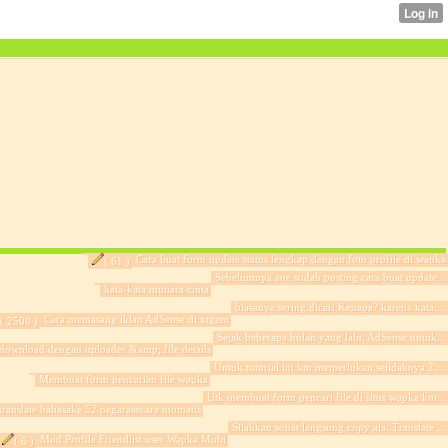
Cara buat form update status lengkap dengan foto profile di wapka
( 61 )
Sebelumnya ane sudah posting cara buat update...
kata-kata mutiara cinta
biasanya sering dicari Kenapa? karena kata ...
Cara memasang iklan AdSense di xtgem
( 2500 )
Sejak beberapa bulan yang lalu, AdSense untuk...
ownload dengan uploader &amp; file details
Untuk tutorial ini km memerlukan setidaknya 2 ...
Membuat form pencarian file wapka
Utk membuat form pencari file di situs wapka km...
anslate bahasake 52 negarasecara otomatis
Silahkan sobat langsung copy aja: Translate ...
Mod Profile Friendlist user Wapka Mobi
( 6 )