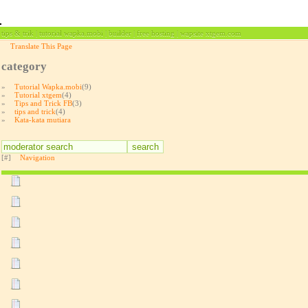
tips & trik | tutorial wapka.mobi | builder | free hosting | wapsite xtgem.com
Translate This Page
category
»
Tutorial Wapka.mobi
(9)
»
Tutorial xtgem
(4)
»
Tips and Trick FB
(3)
»
tips and trick
(4)
»
Kata-kata mutiara
[#]
Navigation