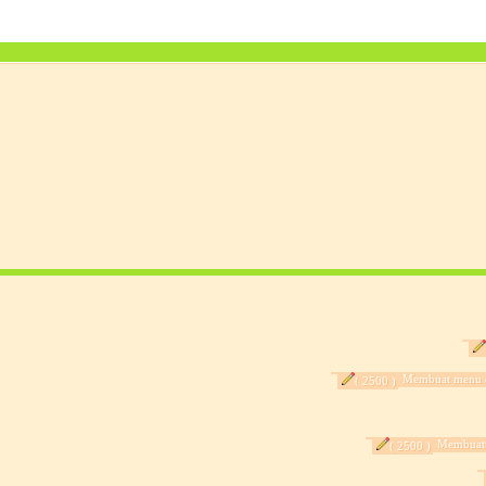
Membuat menu d
( 2500 )
Membuattr
( 2500 )