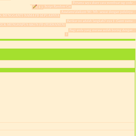
Pertama saya share cara membuat tag code...
Script Random Css
( 1 )
Assalamu'alaikum Wr. Wb. sesuai dengan judulnya...
IK MENGGANTI NAMA FB SEPUASNYA
Berikut ini adalah langkah2 nya 1. Ganti nama...
RICK MENGHAPUS AKUN FB (PERMANEN)
Bagi anda yang merasa sudah boring dengan...
1