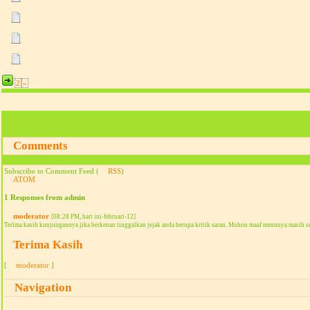
2
»
Comments
Subscribe to Comment Feed (
RSS
)
ATOM
1 Responses from admin
moderator
[08:28 PM, hari ini-februari-12]
Terima kasih kunjungannya jika berkenan tinggalkan jejak anda berupa kritik saran. Mohon maaf menunya masih s
Terima Kasih
[
moderator
]
Navigation