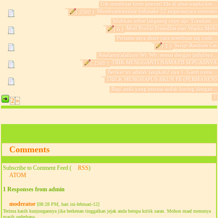
Utk membuat form pencari file di situs wapka km...
Membuattranslate bahasake 52 negarasecara otomatis
( 2500 )
Silahkan sobat langsung copy aja: Translate ...
Mod Profile Friendlist user Wapka Mobi
( 6 )
Pertama saya share cara membuat tag code...
Script Random Css
( 1 )
Assalamu'alaikum Wr. Wb. sesuai dengan judulnya...
TRIK MENGGANTI NAMA FB SEPUASNYA
( 2500 )
Berikut ini adalah langkah2 nya 1. Ganti nama...
TRICK MENGHAPUS AKUN FB (PERMANEN)
Bagi anda yang merasa sudah boring dengan...
1
2
»
Comments
Subscribe to Comment Feed (
RSS
)
ATOM
1 Responses from admin
moderator
[08:28 PM, hari ini-februari-12]
Terima kasih kunjungannya jika berkenan tinggalkan jejak anda berupa kritik saran. Mohon maaf menunya
masih sederhana