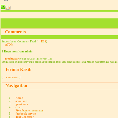
«
1
Comments
Subscribe to Comment Feed (
RSS
)
ATOM
1 Responses from admin
moderator
[08:28 PM, hari ini-februari-12]
Terima kasih kunjungannya jika berkenan tinggalkan jejak anda berupa kritik saran. Mohon maaf menunya masih s
Terima Kasih
[
moderator
]
Navigation
Home
about me
guestbook
chat
Pixel banner generator
facebook servise
Text Generator