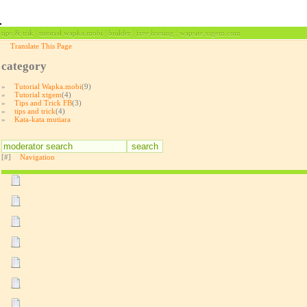
tips & trik | tutorial wapka.mobi | builder | free hosting | wapsite xtgem.com
Translate This Page
category
»
Tutorial Wapka.mobi
(9)
»
Tutorial xtgem
(4)
»
Tips and Trick FB
(3)
»
tips and trick
(4)
»
Kata-kata mutiara
[#]
Navigation