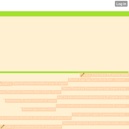
Trick hack FB paling keren
( 1 )
Waduh Lagi-lagi Cara Hack Neh... Seperti ...
Tutorial pertama membuat wap di xtgem
( 2500 )
Daftar/Registrasi Pertama-tama bagi kamu yang...
ang Dropdown Otomatis Pada Xtblog Xtgem
kali ini kita membahas tentang blog di xtgem yang...
memasang fb share otomatis di xtgem
Untuk membuat share facebook otomatis di wapsite...
Simple tags wapka.mobi
1) login link Login 2) pendaftaran link ...
cara membuat shoutbox ala facebook di wapka.mobi
Sekarang mari kita pelajari bersama untuk cara...
cara membuat blog di wapka.mobi
( 245 )