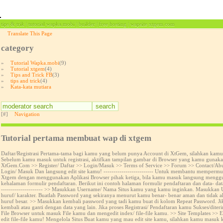
tips & trik | tutorial wapka.mobi | builder | free hosting | wapsite xtgem.com
Translate This Page
category
»
Tutorial Wapka.mobi
(9)
»
Tutorial xtgem
(4)
»
Tips and Trick FB
(3)
»
tips and trick
(4)
»
Kata-kata mutiara
[#]
Navigation
Tutorial pertama membuat wap di xtgem
Daftar/Registrasi Pertama-tama bagi kamu yang belum punya Account di XtGem, silahkan kamu Reg
Sebelum kamu masuk untuk registrasi, aktifkan tampilan gambar di Browser yang kamu gunaka
XtGem.Com >> Register/ Daftar >> Login/Masuk >> Terms of Service >> Forum >> Contact/Abuse 
Login/ Masuk Dan langsung edit site kamu! ------------------------- Untuk membantu mempermu
Xtgem dengan menggunakan Aplikasi Browser pihak ketiga, bila kamu masuk langsung mengguna
kehalaman formulir pendaftaran. Berikut ini contoh halaman formulir pendaftaran dan data- 
--------------------- >> Masukkan Username/ Nama Situs kamu yang kamu inginkan. Masukkan
huruf/ karakter. Buatlah Password yang sekiranya menurut kamu benar- benar aman dan tida
huruf besar. >> Masukkan kembali password yang tadi kamu buat di kolom Repeat Password. Jika
kembali atau ganti dengan data yang lain. Jika proses Registrasi/ Pendaftaran kamu Sukses/dit
File Browser untuk masuk File kamu dan mengedit index/ file-file kamu. >> Site Templates >> Ear
edit file-file kamu! Mengelola Situs Buat kamu yang mau edit site kamu, silahkan kamu mas