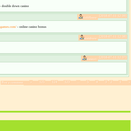
- double down casino
[2018-07-11 12:39]
JuthHeere:
yigames.com/
- online casino bonus
[2018-07-11 12:38]
scetsbure:
[2018-07-11 12:37]
tiststori:
»
125
124
123
...
5
4
3
2
1
«
Post a comment