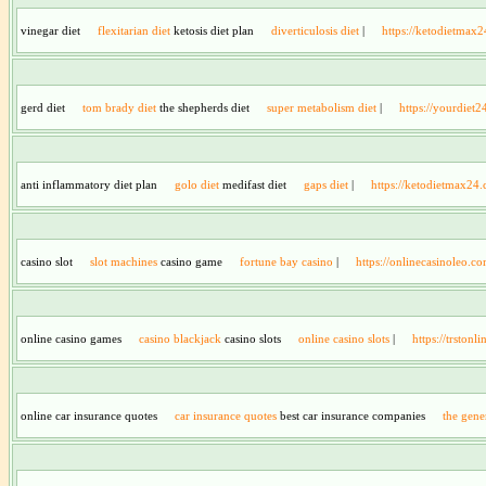
vinegar diet
flexitarian diet
ketosis diet plan
diverticulosis diet
|
https://ketodietmax
gerd diet
tom brady diet
the shepherds diet
super metabolism diet
|
https://yourdiet2
anti inflammatory diet plan
golo diet
medifast diet
gaps diet
|
https://ketodietmax24
casino slot
slot machines
casino game
fortune bay casino
|
https://onlinecasinoleo.co
online casino games
casino blackjack
casino slots
online casino slots
|
https://trstonl
online car insurance quotes
car insurance quotes
best car insurance companies
the gene