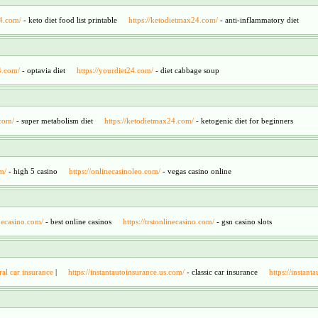
24.com/
- keto diet food list printable
https://ketodietmax24.com/
- anti-inflammatory diet
4.com/
- optavia diet
https://yourdiet24.com/
- diet cabbage soup
.com/
- super metabolism diet
https://ketodietmax24.com/
- ketogenic diet for beginners
m/
- high 5 casino
https://onlinecasinoleo.com/
- vegas casino online
inecasino.com/
- best online casinos
https://trstonlinecasino.com/
- gsn casino slots
ral car insurance
|
https://instantautoinsurance.us.com/
- classic car insurance
https://instant