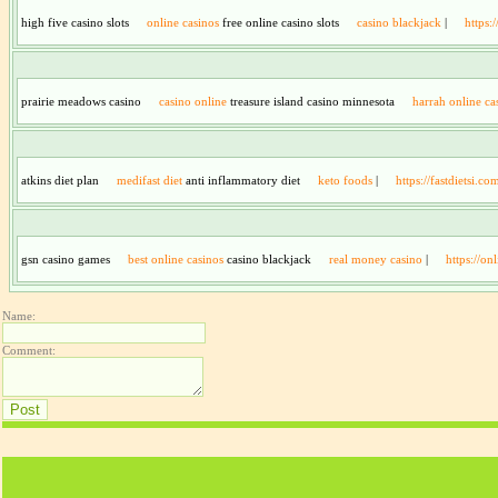
high five casino slots
online casinos
free online casino slots
casino blackjack
|
https:
prairie meadows casino
casino online
treasure island casino minnesota
harrah online ca
atkins diet plan
medifast diet
anti inflammatory diet
keto foods
|
https://fastdietsi.co
gsn casino games
best online casinos
casino blackjack
real money casino
|
https://on
Name:
Comment: