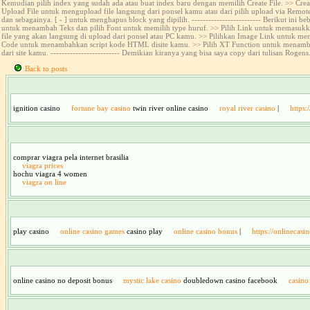
Kemudian pilih index yang sudah ada atau buat index baru dengan memilih Create File. >> Creat
Upload File untuk mengupload file langsung dari ponsel kamu atau dari pilih upload via Remote Se
dan sebagainya. [ - ] untuk menghapus block yang dipilih. ------------------------- Berikut in
untuk menambah Teks dan pilih Font untuk memilih type huruf. >> Pilih Link untuk memasukk
file yang akan langsung di upload dari ponsel atau PC kamu. >> Pilihkan Image Link untuk me
Code untuk menambahkan script kode HTML disite kamu. >> Pilih XT Function untuk menambahk
dari site kamu. ------------------------- Demikian kiranya yang bisa saya copy dari tulisan Ro
Back to posts
ignition casino
fortune bay casino
twin river online casino
royal river casino
|
https:
comprar viagra pela internet brasilia
viagra prices
hochu viagra 4 women
viagra on line
play casino
online casino games
casino play
online casino bonus
|
https://onlinecasi
online casino no deposit bonus
mystic lake casino
doubledown casino facebook
casino