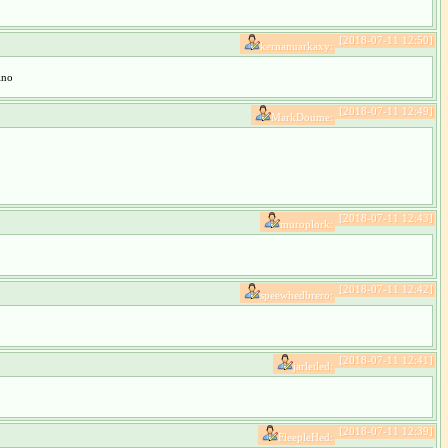
[2018-07-11 12:50]
kernanuarkaxy:
ino
[2018-07-11 12:49]
MarkDoume:
[2018-07-11 12:43]
muroplork:
[2018-07-11 12:42]
speewhedbrero:
[2018-07-11 12:41]
jarletled:
[2018-07-11 12:39]
FleepleHed: