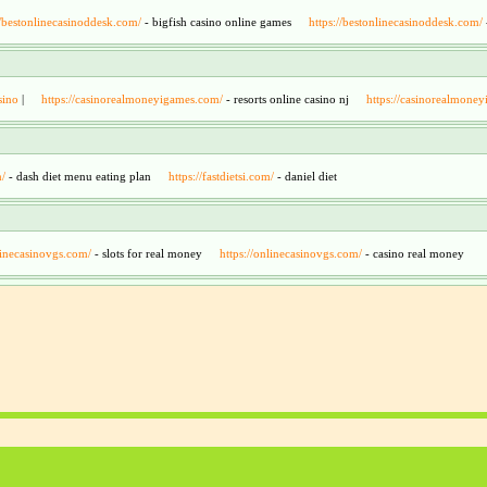
//bestonlinecasinoddesk.com/
- bigfish casino online games
https://bestonlinecasinoddesk.com/
sino
|
https://casinorealmoneyigames.com/
- resorts online casino nj
https://casinorealmone
m/
- dash diet menu eating plan
https://fastdietsi.com/
- daniel diet
linecasinovgs.com/
- slots for real money
https://onlinecasinovgs.com/
- casino real money