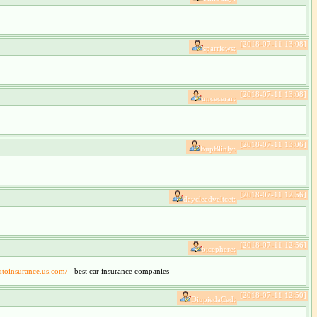
[2018-07-11 13:08]
sparriews:
[2018-07-11 13:08]
uncecerar:
[2018-07-11 13:06]
BupBlinly:
[2018-07-11 12:56]
daycleadveltcet:
[2018-07-11 12:56]
bicephere:
autoinsurance.us.com/
- best car insurance companies
[2018-07-11 12:50]
DiupiedaCed: