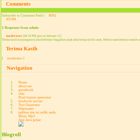
Comments
Subscribe to Comment Feed (
RSS
)
ATOM
1 Responses from admin
moderator
[08:28 PM, hari ini-februari-12]
Terima kasih kunjungannya jika berkenan tinggalkan jejak anda berupa kritik saran. Mohon maaf menunya masih s
Terima Kasih
[
moderator
]
Navigation
Home
about me
guestbook
chat
Pixel banner generator
facebook servise
Text Generator
Wapmaster
jadikan site ini milik anda
Music Mp3
App Java getjar
Blogroll