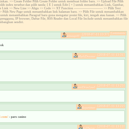
nkan. >> Create Folder Pilih Create Folder untuk membuat folder baru. >> Upload File Pilih
u pilih index tersebut dan pilih tanda: [ E ] untuk Edit [ + ] untuk menambahkan Link, Gambar,
 Link >> New Line >> Align >> Code >> XT Function ------------------------- >> Pilih Text
 >> Pilih New Page untuk menambahkan link halaman baru. >> Pilih File untuk menambahkan
ntuk menambahkan Paragraf baru guna mengatur posisi file, kiri, tengah atau kanan. >> Pilih
ngguna, IP browser, Daftar File, RSS Reader dan Local File Include untuk menambahkan file
embangkan sendiri.
Comments:
[2018-07-11 13:37]
arineapiff:
ook
[2018-07-11 13:31]
MarkDoume:
[2018-07-11 13:25]
leniDrieclawl:
[2018-07-11 13:22]
Bopetittee:
4.com/
- parx casino
[2018-07-11 13:13]
KillSuisy: