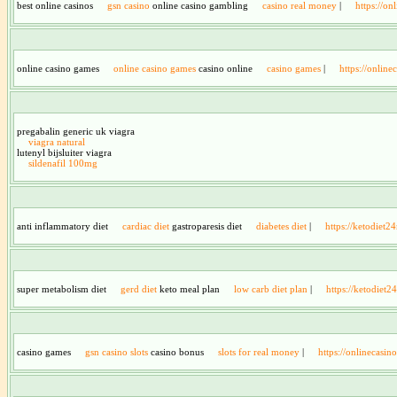
best online casinos
gsn casino
online casino gambling
casino real money
|
https://on
online casino games
online casino games
casino online
casino games
|
https://onlin
pregabalin generic uk viagra
viagra natural
lutenyl bijsluiter viagra
sildenafil 100mg
anti inflammatory diet
cardiac diet
gastroparesis diet
diabetes diet
|
https://ketodiet
super metabolism diet
gerd diet
keto meal plan
low carb diet plan
|
https://ketodiet
casino games
gsn casino slots
casino bonus
slots for real money
|
https://onlinecasin