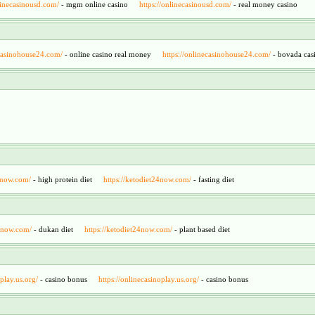
linecasinousd.com/
- mgm online casino
https://onlinecasinousd.com/
- real money casino
ecasinohouse24.com/
- online casino real money
https://onlinecasinohouse24.com/
- bovada cas
24now.com/
- high protein diet
https://ketodiet24now.com/
- fasting diet
24now.com/
- dukan diet
https://ketodiet24now.com/
- plant based diet
oplay.us.org/
- casino bonus
https://onlinecasinoplay.us.org/
- casino bonus