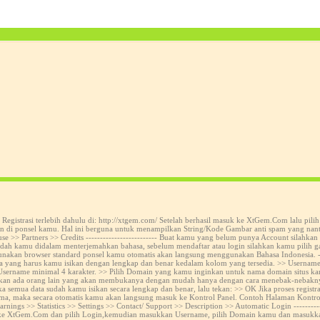
istrasi terlebih dahulu di: http://xtgem.com/ Setelah berhasil masuk ke XtGem.Com lalu pilih 
n di ponsel kamu. Hal ini berguna untuk menampilkan String/Kode Gambar anti spam yang nant
>> Partners >> Credits ------------------------- Buat kamu yang belum punya Account silahkan 
dah kamu didalam menterjemahkan bahasa, sebelum mendaftar atau login silahkan kamu pilih ga
kan browser standard ponsel kamu otomatis akan langsung menggunakan Bahasa Indonesia. ----
data yang harus kamu isikan dengan lengkap dan benar kedalam kolom yang tersedia. >> Userna
 Username minimal 4 karakter. >> Pilih Domain yang kamu inginkan untuk nama domain situs 
k akan ada orang lain yang akan membukanya dengan mudah hanya dengan cara menebak-nebaknya
 semua data sudah kamu isikan secara lengkap dan benar, lalu tekan: >> OK Jika proses regist
erima, maka secara otomatis kamu akan langsung masuk ke Kontrol Panel. Contoh Halaman Kontrol 
nings >> Statistics >> Settings >> Contact/ Support >> Description >> Automatic Login ----------
uk ke XtGem.Com dan pilih Login,kemudian masukkan Username, pilih Domain kamu dan masukkan