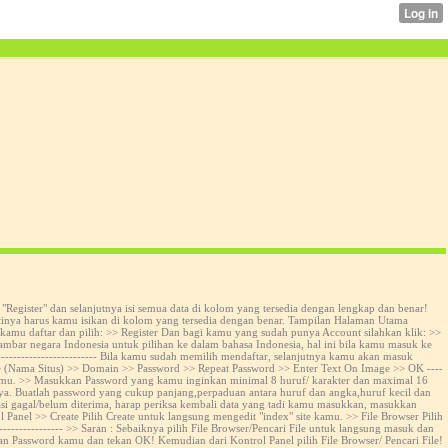
"Register" dan selanjutnya isi semua data di kolom yang tersedia dengan lengkap dan benar!
inya harus kamu isikan di kolom yang tersedia dengan benar. Tampilan Halaman Utama
kamu daftar dan pilih: >> Register Dan bagi kamu yang sudah punya Account silahkan klik: >>
mbar negara Indonesia untuk pilihan ke dalam bahasa Indonesia, hal ini bila kamu masuk ke
--------------------- Bila kamu sudah memilih mendaftar, selanjutnya kamu akan masuk
me (Nama Situs) >> Domain >> Password >> Repeat Password >> Enter Text On Image >> OK ----
kamu. >> Masukkan Password yang kamu inginkan minimal 8 huruf/ karakter dan maximal 16
. Buatlah password yang cukup panjang,perpaduan antara huruf dan angka,huruf kecil dan
rasi gagal/belum diterima, harap periksa kembali data yang tadi kamu masukkan, masukkan
Panel >> Create Pilih Create untuk langsung mengedit "index" site kamu. >> File Browser Pilih
--------------- >> Saran : Sebaiknya pilih File Browser/Pencari File untuk langsung masuk dan
 Password kamu dan tekan OK! Kemudian dari Kontrol Panel pilih File Browser/ Pencari File!