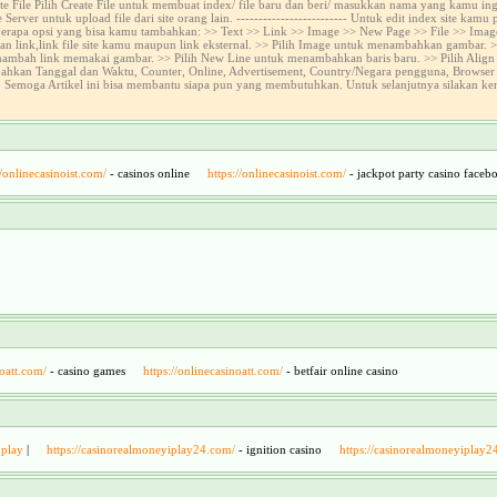
e File Pilih Create File untuk membuat index/ file baru dan beri/ masukkan nama yang kamu ingi
rver untuk upload file dari site orang lain. ------------------------- Untuk edit index site kam
i beberapa opsi yang bisa kamu tambahkan: >> Text >> Link >> Image >> New Page >> File >> Image
an link,link file site kamu maupun link eksternal. >> Pilih Image untuk menambahkan gambar.
nambah link memakai gambar. >> Pilih New Line untuk menambahkan baris baru. >> Pilih Align u
an Tanggal dan Waktu, Counter, Online, Advertisement, Country/Negara pengguna, Browser pe
gens. Semoga Artikel ini bisa membantu siapa pun yang membutuhkan. Untuk selanjutnya silakan k
//onlinecasinoist.com/
- casinos online
https://onlinecasinoist.com/
- jackpot party casino faceb
noatt.com/
- casino games
https://onlinecasinoatt.com/
- betfair online casino
 play
|
https://casinorealmoneyiplay24.com/
- ignition casino
https://casinorealmoneyiplay2