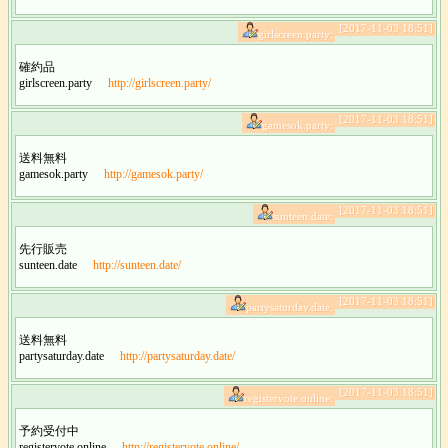
[2017-11-03 18:51]
girlscreen.party:
確約品
girlscreen.party
http://girlscreen.party/
[2017-11-03 18:51]
gamesok.party:
送料無料
gamesok.party
http://gamesok.party/
[2017-11-03 18:51]
sunteen.date:
先行販売
sunteen.date
http://sunteen.date/
[2017-11-03 18:51]
partysaturday.date:
送料無料
partysaturday.date
http://partysaturday.date/
[2017-11-03 18:51]
registervote.online:
予約受付中
registervote.online
http://registervote.online/