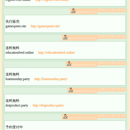
[2017-11-03 18:51]
gamespeter.site:
先行販売
gamespeter.site
http://gamespeter.site/
[2017-11-03 18:51]
educationfeed.online:
送料無料
educationfeed.online
http://educationfeed.online/
[2017-11-03 18:51]
loanmonday.party:
送料無料
loanmonday.party
http://loanmonday.party/
[2017-11-03 18:51]
dotproduct.party:
送料無料
dotproduct.party
http://dotproduct.party/
[2017-11-03 18:51]
apartmentsnote.party:
予約受付中