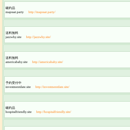
確約品
mapssat.party
http://mapssat.party/
送料無料
jazzwhy.site
http://jazzwhy.site/
送料無料
americababy.site
http://americababy.site/
予約受付中
investmentdate.site
http://investmentdate.site/
確約品
hospitalfriendly.site
http://hospitalfriendly.site/