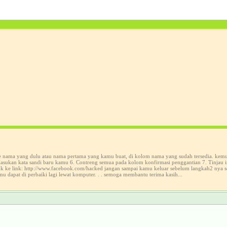
ke nama yang dulu atau nama pertama yang kamu buat, di kolom nama yang sudah tersedia. kem
sukan kata sandi baru kamu 6. Contreng semua pada kolom konfirmasi penggantian 7. Tinjau in
suk ke link: http://www.facebook.com/hacked jangan sampai kamu keluar sebelum langkah2 nya 
mu dapat di perbaiki lagi lewat komputer. . . semoga membantu terima kasih...