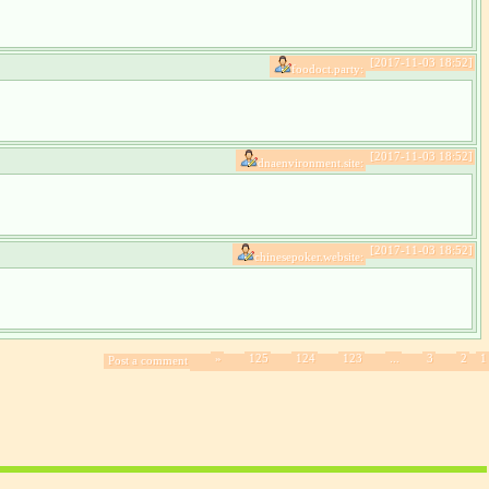
[2017-11-03 18:52]
foodoct.party:
[2017-11-03 18:52]
dnaenvironment.site:
[2017-11-03 18:52]
chinesepoker.website:
»
125
124
123
...
3
2
1
Post a comment