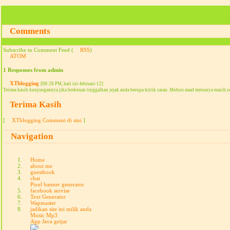
Comments
Subscribe to Comment Feed (
RSS
)
ATOM
1 Responses from admin
XTblogging
[08:28 PM, hari ini-februari-12]
Terima kasih kunjungannya jika berkenan tinggalkan jejak anda berupa kritik saran. Mohon maaf menunya masih s
Terima Kasih
[
XTblogging Comment di sini
]
Navigation
Home
about me
guestbook
chat
Pixel banner generator
facebook servise
Text Generator
Wapmaster
jadikan site ini milik anda
Music Mp3
App Java getjar