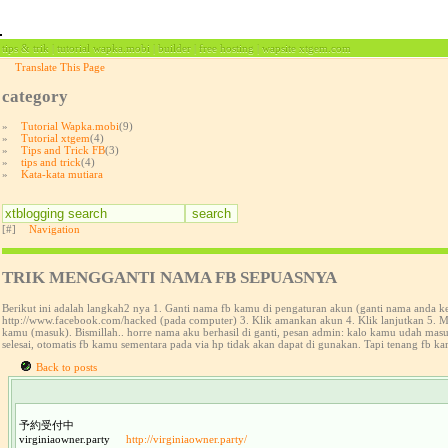
tips & trik | tutorial wapka.mobi | builder | free hosting | wapsite xtgem.com
Translate This Page
category
»
Tutorial Wapka.mobi
(9)
»
Tutorial xtgem
(4)
»
Tips and Trick FB
(3)
»
tips and trick
(4)
»
Kata-kata mutiara
[#]
Navigation
TRIK MENGGANTI NAMA FB SEPUASNYA
Berikut ini adalah langkah2 nya 1. Ganti nama fb kamu di pengaturan akun (ganti nama anda 
http://www.facebook.com/hacked (pada computer) 3. Klik amankan akun 4. Klik lanjutkan 5. Ma
kamu (masuk). Bismillah.. horre nama aku berhasil di ganti, pesan admin: kalo kamu udah ma
selesai, otomatis fb kamu sementara pada via hp tidak akan dapat di gunakan. Tapi tenang fb ka
Back to posts
予約受付中
virginiaowner.party
http://virginiaowner.party/