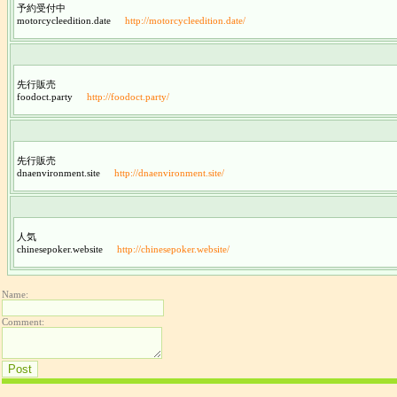
予約受付中
motorcycleedition.date
http://motorcycleedition.date/
先行販売
foodoct.party
http://foodoct.party/
先行販売
dnaenvironment.site
http://dnaenvironment.site/
人気
chinesepoker.website
http://chinesepoker.website/
Name:
Comment: