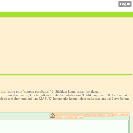
udian kamu pilih "simpan perubahan" 2. Silahkan kamu masuk ke alamat :
formasi akun kamu, klik lanjutkan 8. Silahkan ubah nama 9. Klik lanjutkan 10. Aktifkan akun
selesai (sebelum muncul kata MASUK) karena jika kamu keluar pada saat langkah2 nya belum
Comments:
[2017-11-03 18:53]
virginiaowner.party: