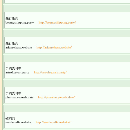
先行販売
beautyshipping.party
http://beautyshipping.party/
先行販売
asianrelease.website
http://asianrelease.website/
予約受付中
astrologyart.party
http://astrologyart.party/
予約受付中
pharmacywords.date
http://pharmacywords.date/
確約品
seattleindia.website
http://seattleindia.website/