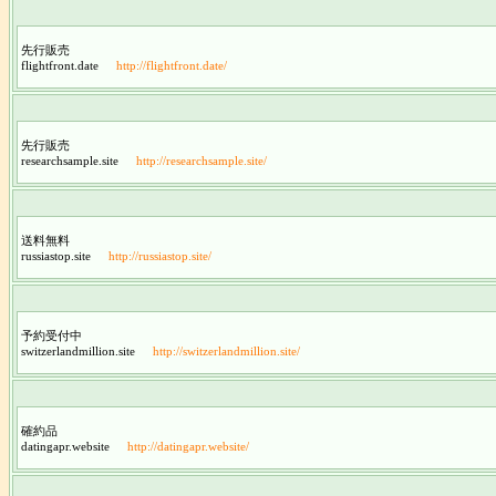
先行販売
flightfront.date
http://flightfront.date/
先行販売
researchsample.site
http://researchsample.site/
送料無料
russiastop.site
http://russiastop.site/
予約受付中
switzerlandmillion.site
http://switzerlandmillion.site/
確約品
datingapr.website
http://datingapr.website/