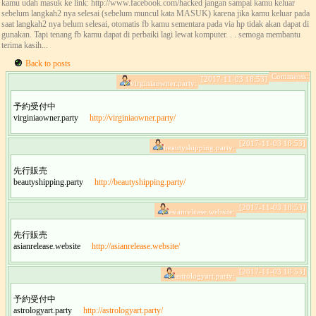
kamu udah masuk ke link: http://www.facebook.com/hacked jangan sampai kamu keluar
sebelum langkah2 nya selesai (sebelum muncul kata MASUK) karena jika kamu keluar pada
saat langkah2 nya belum selesai, otomatis fb kamu sementara pada via hp tidak akan dapat di
gunakan. Tapi tenang fb kamu dapat di perbaiki lagi lewat komputer. . . semoga membantu
terima kasih...
Back to posts
Comments:
[2017-11-03 18:53]
virginiaowner.party:
予約受付中
virginiaowner.party
http://virginiaowner.party/
[2017-11-03 18:53]
beautyshipping.party:
先行販売
beautyshipping.party
http://beautyshipping.party/
[2017-11-03 18:53]
asianrelease.website:
先行販売
asianrelease.website
http://asianrelease.website/
[2017-11-03 18:53]
astrologyart.party:
予約受付中
astrologyart.party
http://astrologyart.party/