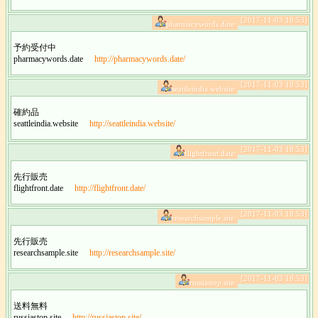
[2017-11-03 18:53]
pharmacywords.date:
予約受付中
pharmacywords.date
http://pharmacywords.date/
[2017-11-03 18:53]
seattleindia.website:
確約品
seattleindia.website
http://seattleindia.website/
[2017-11-03 18:53]
flightfront.date:
先行販売
flightfront.date
http://flightfront.date/
[2017-11-03 18:53]
researchsample.site:
先行販売
researchsample.site
http://researchsample.site/
[2017-11-03 18:53]
russiastop.site:
送料無料
russiastop.site
http://russiastop.site/