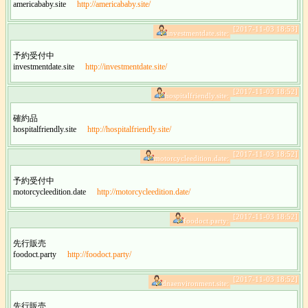
americababy.site
http://americababy.site/
[2017-11-03 18:53]
investmentdate.site:
予約受付中
investmentdate.site
http://investmentdate.site/
[2017-11-03 18:52]
hospitalfriendly.site:
確約品
hospitalfriendly.site
http://hospitalfriendly.site/
[2017-11-03 18:52]
motorcycleedition.date:
予約受付中
motorcycleedition.date
http://motorcycleedition.date/
[2017-11-03 18:52]
foodoct.party:
先行販売
foodoct.party
http://foodoct.party/
[2017-11-03 18:52]
dnaenvironment.site:
先行販売