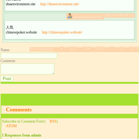
dnaenvironment.site
http://dnaenvironment.site/
[2017-11-03 18:52]
chinesepoker.website:
人気
chinesepoker.website
http://chinesepoker.website/
»
125
124
123
...
3
2
1
Post a comment
Name:
Comment:
Comments
Subscribe to Comment Feed (
RSS
)
ATOM
1 Responses from admin