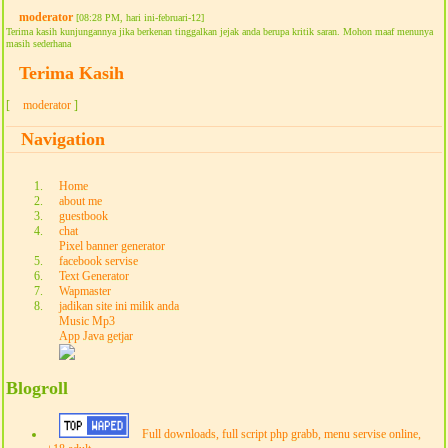
moderator
[08:28 PM, hari ini-februari-12]
Terima kasih kunjungannya jika berkenan tinggalkan jejak anda berupa kritik saran. Mohon maaf menunya
masih sederhana
Terima Kasih
[
moderator
]
Navigation
Home
about me
guestbook
chat
Pixel banner generator
facebook servise
Text Generator
Wapmaster
jadikan site ini milik anda
Music Mp3
App Java getjar
Blogroll
Full downloads, full script php grabb, menu servise online,