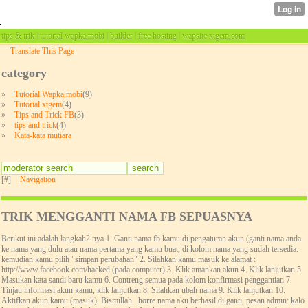
tips & trik | tutorial wapka.mobi | builder | free hosting | wapsite xtgem.com
Translate This Page
category
»
Tutorial Wapka.mobi
(9)
»
Tutorial xtgem
(4)
»
Tips and Trick FB
(3)
»
tips and trick
(4)
»
Kata-kata mutiara
[#]
Navigation
TRIK MENGGANTI NAMA FB SEPUASNYA
Berikut ini adalah langkah2 nya 1. Ganti nama fb kamu di pengaturan akun (ganti nama anda
ke nama yang dulu atau nama pertama yang kamu buat, di kolom nama yang sudah tersedia.
kemudian kamu pilih "simpan perubahan" 2. Silahkan kamu masuk ke alamat :
http://www.facebook.com/hacked (pada computer) 3. Klik amankan akun 4. Klik lanjutkan 5.
Masukan kata sandi baru kamu 6. Contreng semua pada kolom konfirmasi penggantian 7.
Tinjau informasi akun kamu, klik lanjutkan 8. Silahkan ubah nama 9. Klik lanjutkan 10.
Aktifkan akun kamu (masuk). Bismillah.. horre nama aku berhasil di ganti, pesan admin: kalo