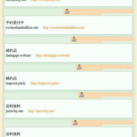
[2017-11-03 18:53]
switzerlandmillion.site:
予約受付中
switzerlandmillion.site
http://switzerlandmillion.site/
[2017-11-03 18:53]
datingapr.website:
確約品
datingapr.website
http://datingapr.website/
[2017-11-03 18:53]
mapssat.party:
確約品
mapssat.party
http://mapssat.party/
[2017-11-03 18:53]
jazzwhy.site:
送料無料
jazzwhy.site
http://jazzwhy.site/
[2017-11-03 18:53]
americababy.site:
送料無料